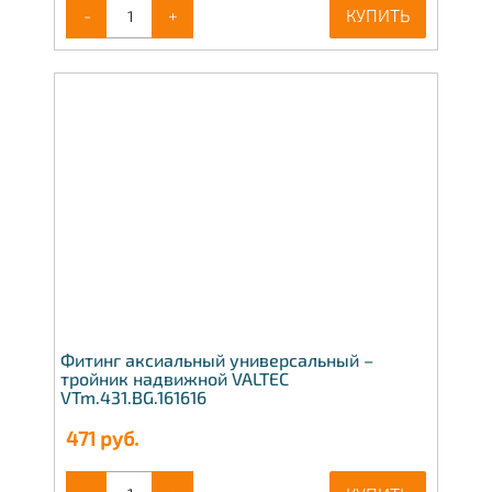
-
+
КУПИТЬ
Фитинг аксиальный универсальный –
тройник надвижной VALTEC
VTm.431.BG.161616
471
руб.