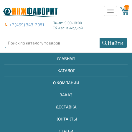
{{ E
Toggle
navigation
Пн-пт: 9:00-18:00
+7 (499) 343-2081
Сб и вс: выходной
Найти
ГЛАВНАЯ
КАТАЛОГ
О КОМПАНИИ
ЗАКАЗ
ДОСТАВКА
КОНТАКТЫ
СТАТЬИ