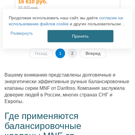
16 610
руб.
27 377 руб.
Продолжая использовать наш сайт, вы даёте
согласие на
-
+
КУПИТЬ
использование файлов cookie
и других пользовательских
данных (включая IP-адрес, сведения о местоположении,
Развернуть
устройстве, действиях на сайте и т. п.) для
Принять
функционирования сайта, проведения статистических
исследований, ретаргетинга и использования систем
Назад
1
2
Вперед
аналитики (например, Яндекс.Метрика), в соответствии с
нашей
Политикой обработки персональных данных.
Если вы не хотите, чтобы ваши данные обрабатывались,
настройте ограничения в браузере или покиньте сайт.
Вашему вниманию представлены долговечные и
энергетически эффективные ручные балансировочные
клапаны серии MNF от Danfoss. Компания заслужила
доверие людей в России, многих странах СНГ и
Европы.
Где применяются
балансировочные