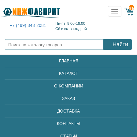
{{ E
Toggle
navigation
Пн-пт: 9:00-18:00
+7 (499) 343-2081
Сб и вс: выходной
Найти
ГЛАВНАЯ
КАТАЛОГ
О КОМПАНИИ
ЗАКАЗ
ДОСТАВКА
КОНТАКТЫ
СТАТЬИ