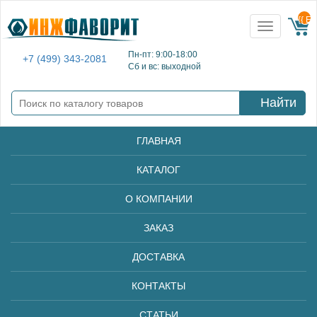
{{ E
Toggle
navigation
Пн-пт: 9:00-18:00
+7 (499) 343-2081
Сб и вс: выходной
Найти
ГЛАВНАЯ
КАТАЛОГ
О КОМПАНИИ
ЗАКАЗ
ДОСТАВКА
КОНТАКТЫ
СТАТЬИ