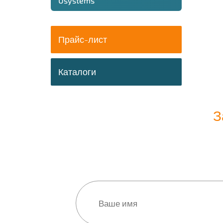
Usystems
Прайс-лист
Каталоги
З