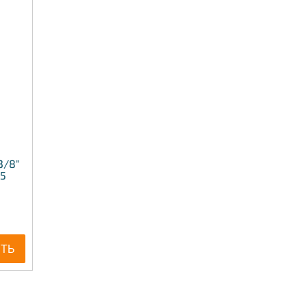
3/8"
05
ИТЬ