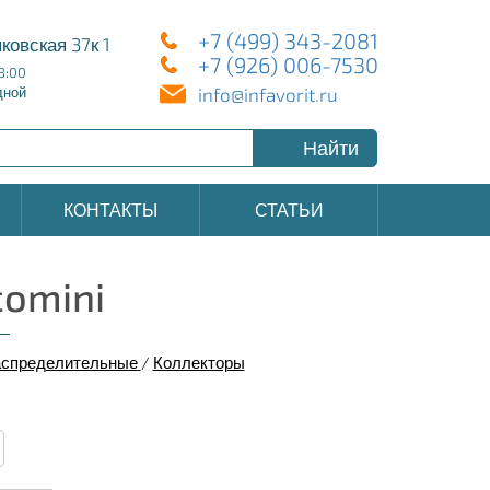
+7 (499) 343-2081
ковская 37к 1
+7 (926) 006-7530
8:00
info@infavorit.ru
дной
Найти
КОНТАКТЫ
СТАТЬИ
comini
аспределительные
/
Коллекторы