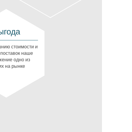
ыгода
нию стоимости и
 поставок наше
ение одно из
х на рынке