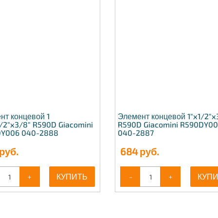
нт концевой 1
Элемент концевой 1"x1/2"x
1/2"x3/8" R590D Giacomini
R590D Giacomini R590DY0
Y006 040-2888
040-2887
руб.
684
руб.
+
КУПИТЬ
-
+
КУП