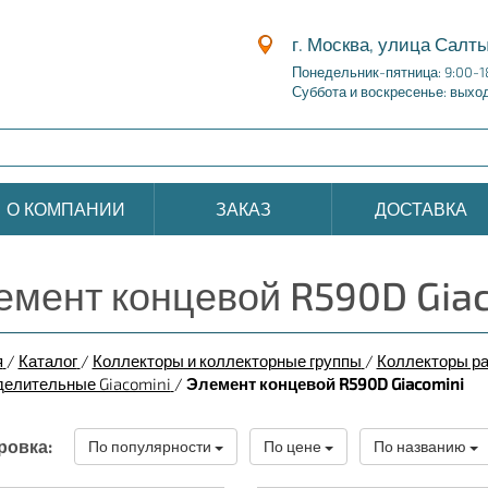
г. Москва, улица Салты
Понедельник-пятница: 9:00-1
Суббота и воскресенье: выхо
О КОМПАНИИ
ЗАКАЗ
ДОСТАВКА
емент концевой R590D Gia
я
/
Каталог
/
Коллекторы и коллекторные группы
/
Коллекторы р
делительные Giacomini
/
Элемент концевой R590D Giacomini
ровка:
По популярности
По цене
По названию