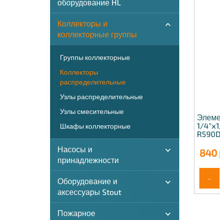
оборудование HL
Коллекторы и
коллекторные группы
Группы коллекторные
Коллекторы
распределительные
Узлы распределительные
Узлы смесительные
Элеме
1/4"x
Шкафы коллекторные
R590D
Насосы и
840
принадлежности
-
Оборудование и
аксессуары Stout
Пожарное