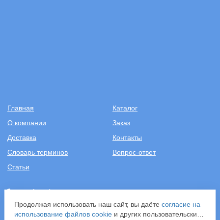
Главная
Каталог
О компании
Заказ
Доставка
Контакты
Словарь терминов
Вопрос-ответ
Статьи
+7 (499) 343-2081
Продолжая использовать наш сайт, вы даёте
согласие на
ООО «САНТЕХПОСТАВКА»
использование файлов cookie
и других пользовательских