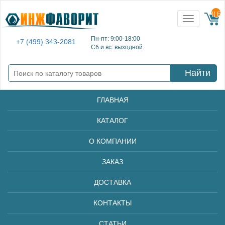
{{ E
Toggle
navigation
Пн-пт: 9:00-18:00
+7 (499) 343-2081
Сб и вс: выходной
Найти
ГЛАВНАЯ
КАТАЛОГ
О КОМПАНИИ
ЗАКАЗ
ДОСТАВКА
КОНТАКТЫ
СТАТЬИ