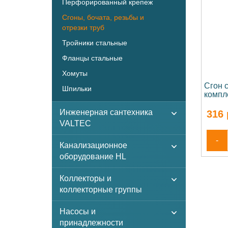
Перфорированный крепеж
Сгоны, бочата, резьбы и
отрезки труб
Тройники стальные
Фланцы стальные
Хомуты
Сгон 
Шпильки
компл
Инженерная сантехника
316
VALTEC
-
Канализационное
оборудование HL
Коллекторы и
коллекторные группы
Насосы и
принадлежности