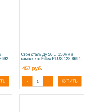
в
Сгон сталь Ду 50 L=150мм в
-8692
комплекте Fittex PLUS 128-8694
457
руб.
ИТЬ
-
+
КУПИТЬ