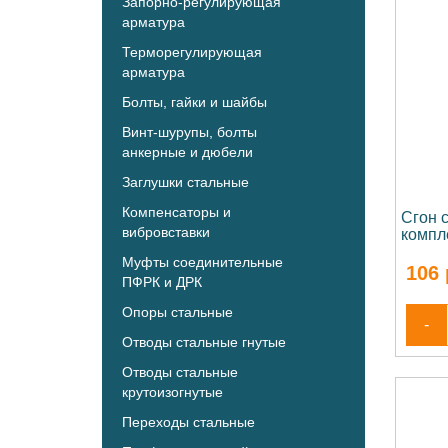
Запорно-регулирующая
арматура
Терморегулирующая
арматура
Болты, гайки и шайбы
Винт-шурупы, болты
анкерные и дюбели
Заглушки стальные
Компенсаторы и
Сгон 
вибровставки
компл
Муфты соединительные
106
ПФРК и ДРК
Опоры стальные
-
Отводы стальные гнутые
Отводы стальные
крутоизогнутые
Переходы стальные