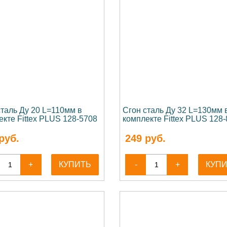
сталь Ду 20 L=110мм в
Сгон сталь Ду 32 L=130мм 
екте Fittex PLUS 128-5708
комплекте Fittex PLUS 128
руб.
249
руб.
+
КУПИТЬ
-
+
КУП