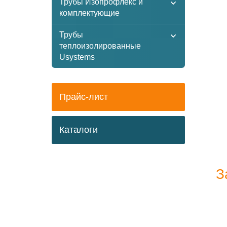
Трубы Изопрофлекс и
комплектующие
Трубы
теплоизолированные
Usystems
Прайс-лист
Каталоги
З