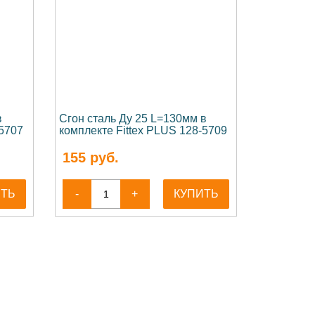
в
Сгон сталь Ду 25 L=130мм в
-5707
комплекте Fittex PLUS 128-5709
155
руб.
ИТЬ
-
+
КУПИТЬ