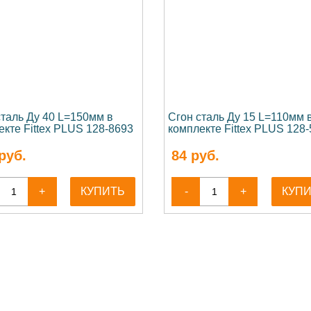
сталь Ду 40 L=150мм в
Сгон сталь Ду 15 L=110мм 
екте Fittex PLUS 128-8693
комплекте Fittex PLUS 128
руб.
84
руб.
+
КУПИТЬ
-
+
КУП