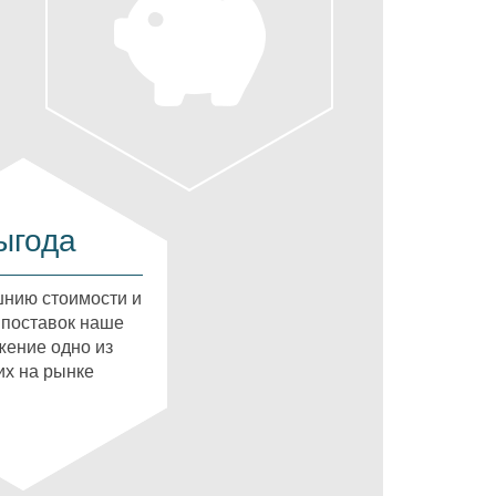
ыгода
нию стоимости и
 поставок наше
ение одно из
х на рынке