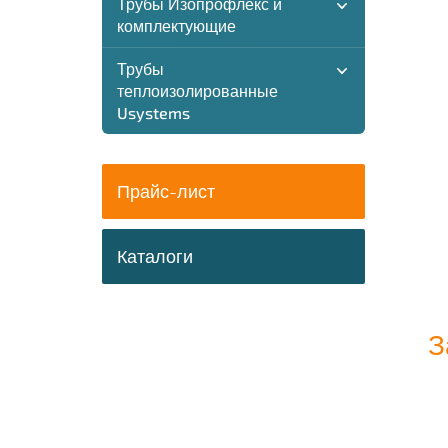
Трубы Изопрофлекс и
комплектующие
Трубы
теплоизолированные
Usystems
Прайс-лист
Каталоги
З