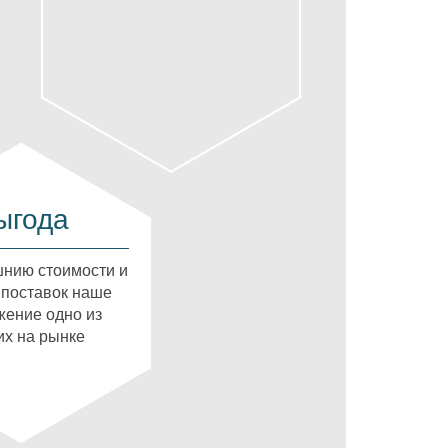
ыгода
нию стоимости и
 поставок наше
ение одно из
х на рынке