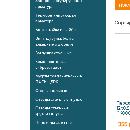
Запорно-регулирующая
ПОКА
арматура
Терморегулирующая
арматура
Сорти
Болты, гайки и шайбы
Винт-шурупы, болты
анкерные и дюбели
Заглушки стальные
Компенсаторы и
вибровставки
Муфты соединительные
ПФРК и ДРК
Опоры стальные
Отводы стальные гнутые
Перфо
12х0.
Отводы стальные
РК000
крутоизогнутые
Переходы стальные
355