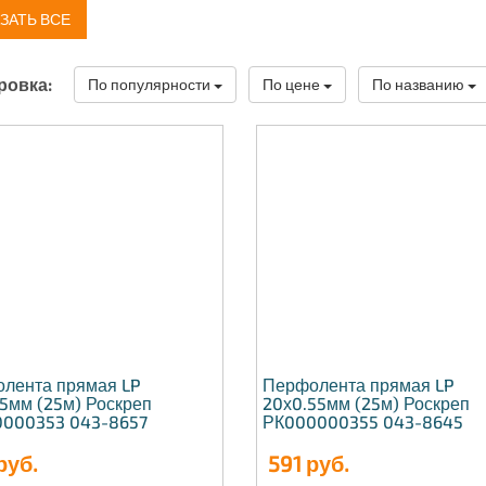
ЗАТЬ ВСЕ
ровка:
По популярности
По цене
По названию
лента прямая LP
Перфолента прямая LP
55мм (25м) Роскреп
20х0.55мм (25м) Роскреп
000353 043-8657
РК000000355 043-8645
руб.
591
руб.