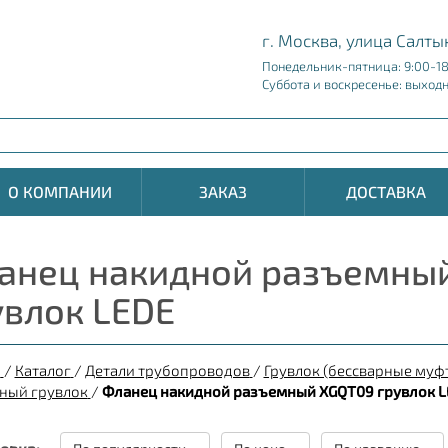
г. Москва, улица Салты
Понедельник-пятница: 9:00-1
Суббота и воскресенье: выход
О КОМПАНИИ
ЗАКАЗ
ДОСТАВКА
анец накидной разъемны
увлок LEDE
я
/
Каталог
/
Детали трубопроводов
/
Грувлок (бессварные муф
ный грувлок
/
Фланец накидной разъемный XGQT09 грувлок L