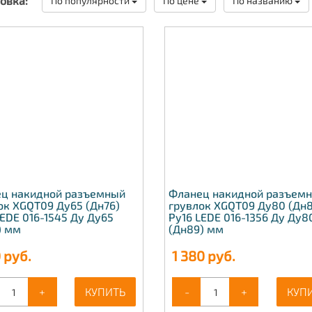
овка:
По популярности
По цене
По названию
ц накидной разъемный
Фланец накидной разъем
ок XGQT09 Ду65 (Дн76)
грувлок XGQT09 Ду80 (Дн8
LEDE 016-1545 Ду Ду65
Ру16 LEDE 016-1356 Ду Ду8
) мм
(Дн89) мм
0
руб.
1 380
руб.
+
КУПИТЬ
-
+
КУП