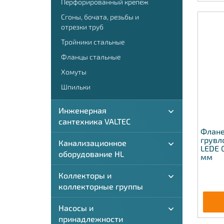
Перфорированный крепеж
Сгоны, бочата, резьбы и
отрезки труб
Тройники стальные
Фланцы стальные
Хомуты
Шпильки
Инженерная
сантехника VALTEC
Флане
грувл
Канализационное
LEDE 
оборудование HL
мм
Коллекторы и
коллекторные группы
Насосы и
принадлежности