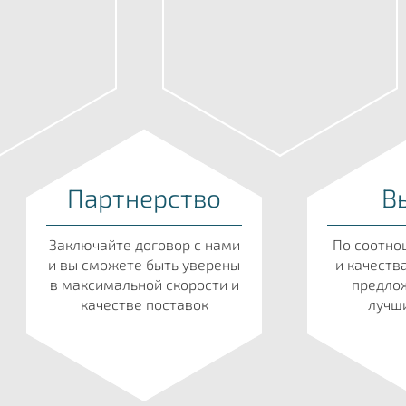
Партнерство
В
Заключайте договор с нами
По соотно
и вы сможете быть уверены
и качеств
в максимальной скорости и
предлож
качестве поставок
лучши