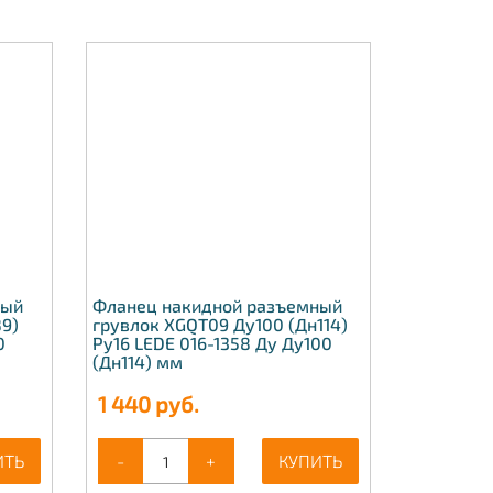
ный
Фланец накидной разъемный
9)
грувлок XGQT09 Ду100 (Дн114)
0
Ру16 LEDE 016-1358 Ду Ду100
(Дн114) мм
1 440
руб.
ИТЬ
-
+
КУПИТЬ