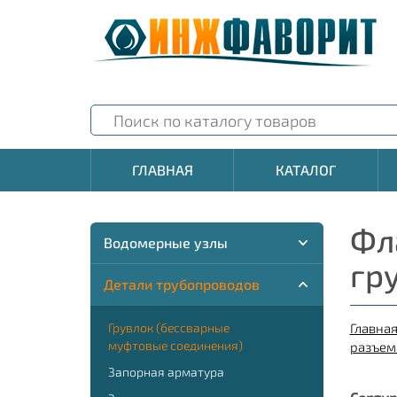
ГЛАВНАЯ
КАТАЛОГ
Фл
Водомерные узлы
гр
Детали трубопроводов
Грувлок (бессварные
Главна
муфтовые соединения)
разъем
Запорная арматура