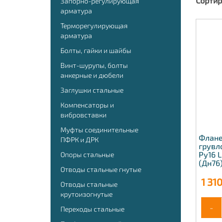
Сортир
Запорно-регулирующая
арматура
Терморегулирующая
арматура
Болты, гайки и шайбы
Винт-шурупы, болты
анкерные и дюбели
Заглушки стальные
Компенсаторы и
вибровставки
Муфты соединительные
Флане
ПФРК и ДРК
грувл
Ру16 
Опоры стальные
(Дн76
Отводы стальные гнутые
1 31
Отводы стальные
крутоизогнутые
-
Переходы стальные