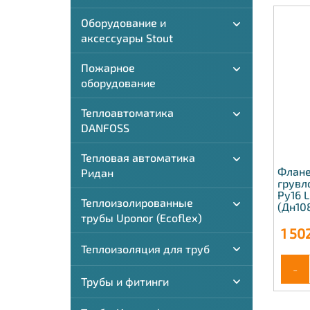
Оборудование и
аксессуары Stout
Пожарное
оборудование
Теплоавтоматика
DANFOSS
Тепловая автоматика
Флане
Ридан
грувл
Ру16 
Теплоизолированные
(Дн10
трубы Uponor (Ecoflex)
1 50
Теплоизоляция для труб
-
Трубы и фитинги