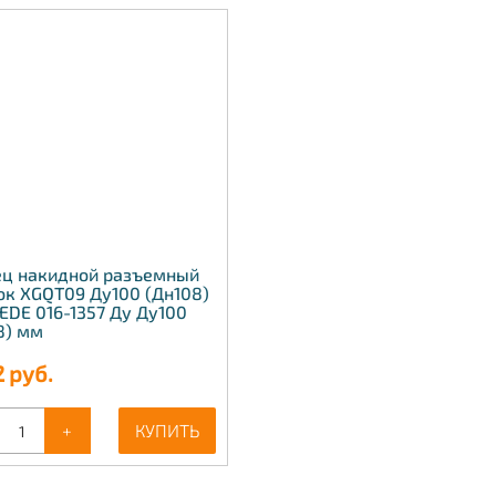
ц накидной разъемный
ок XGQT09 Ду100 (Дн108)
LEDE 016-1357 Ду Ду100
8) мм
2
руб.
+
КУПИТЬ