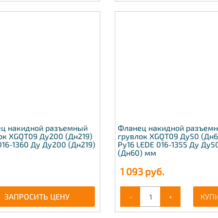
ц накидной разъемный
Фланец накидной разъем
ок XGQT09 Ду200 (Дн219)
грувлок XGQT09 Ду50 (Дн6
016-1360 Ду Ду200 (Дн219)
Ру16 LEDE 016-1355 Ду Ду5
(Дн60) мм
1 093
руб.
ЗАПРОСИТЬ ЦЕНУ
-
+
КУП