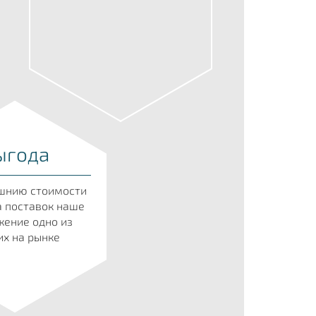
ыгода
шнию стоимости
а поставок наше
ение одно из
х на рынке