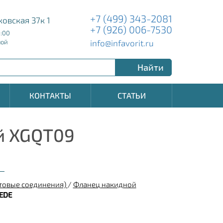
+7 (499) 343-2081
ковская 37к 1
+7 (926) 006-7530
8:00
info@infavorit.ru
ной
Найти
КОНТАКТЫ
СТАТЬИ
й XGQT09
товые соединения)
/
Фланец накидной
EDE