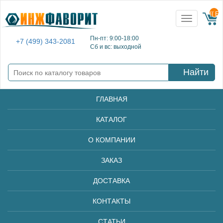
{{ E
Toggle
navigation
Пн-пт: 9:00-18:00
+7 (499) 343-2081
Сб и вс: выходной
Найти
ГЛАВНАЯ
КАТАЛОГ
О КОМПАНИИ
ЗАКАЗ
ДОСТАВКА
КОНТАКТЫ
СТАТЬИ