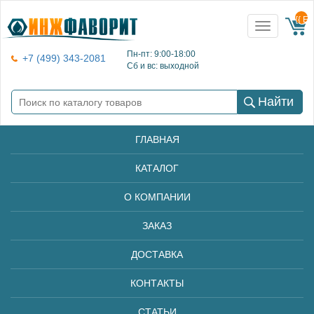
{{ E
Toggle
navigation
Пн-пт: 9:00-18:00
+7 (499) 343-2081
Сб и вс: выходной
Найти
ГЛАВНАЯ
КАТАЛОГ
О КОМПАНИИ
ЗАКАЗ
ДОСТАВКА
КОНТАКТЫ
СТАТЬИ