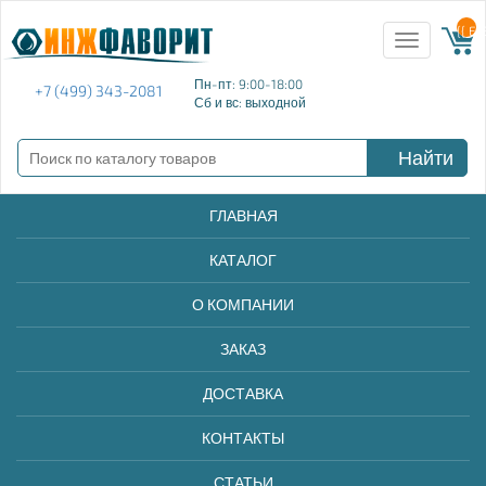
{{ E
Toggle
navigation
Пн-пт: 9:00-18:00
+7 (499) 343-2081
Сб и вс: выходной
Найти
ГЛАВНАЯ
КАТАЛОГ
О КОМПАНИИ
ЗАКАЗ
ДОСТАВКА
КОНТАКТЫ
СТАТЬИ