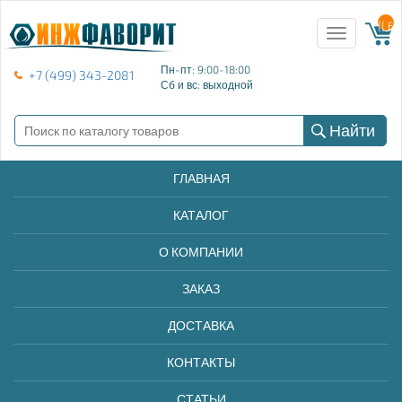
{{ E
Toggle
navigation
Пн-пт: 9:00-18:00
+7 (499) 343-2081
Сб и вс: выходной
Найти
ГЛАВНАЯ
КАТАЛОГ
О КОМПАНИИ
ЗАКАЗ
ДОСТАВКА
КОНТАКТЫ
СТАТЬИ