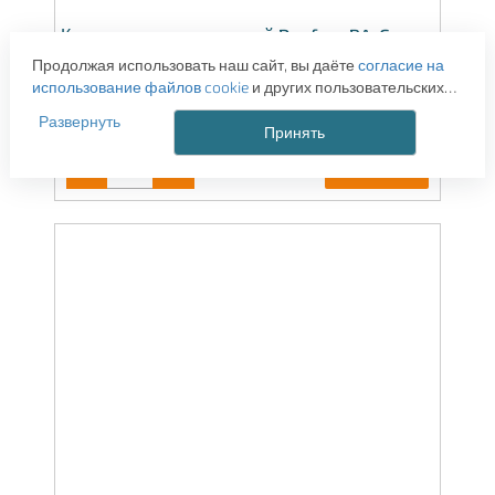
Клапан термостатический Danfoss RA-G
прямой, 013G1677 Ду 20 мм
Продолжая использовать наш сайт, вы даёте
согласие на
использование файлов cookie
и других пользовательских
2 265
руб.
данных (включая IP-адрес, сведения о местоположении,
3 381 руб.
Развернуть
устройстве, действиях на сайте и т. п.) для
Принять
функционирования сайта, проведения статистических
-
+
КУПИТЬ
исследований, ретаргетинга и использования систем
аналитики (например, Яндекс.Метрика), в соответствии с
нашей
Политикой обработки персональных данных.
Если вы не хотите, чтобы ваши данные обрабатывались,
настройте ограничения в браузере или покиньте сайт.