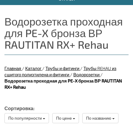
Водорозетка проходная
для PE-X бронза ВР
RAUTITAN RX+ Rehau
Главная
/
Каталог
/
Трубы и фитинги
/
Трубы REHAU из
сшитого полиэтилена и фитинги
/
Водорозетки
/
Водорозетка проходная для PE-X бронза ВР RAUTITAN
RX+ Rehau
Сортировка:
По популярности
По цене
По названию