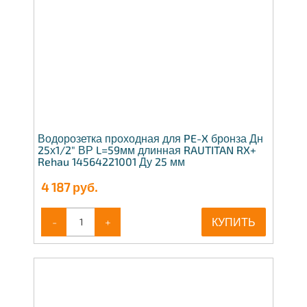
Водорозетка проходная для PE-X бронза Дн
25х1/2" ВР L=59мм длинная RAUTITAN RX+
Rehau 14564221001 Ду 25 мм
4 187
руб.
-
+
КУПИТЬ