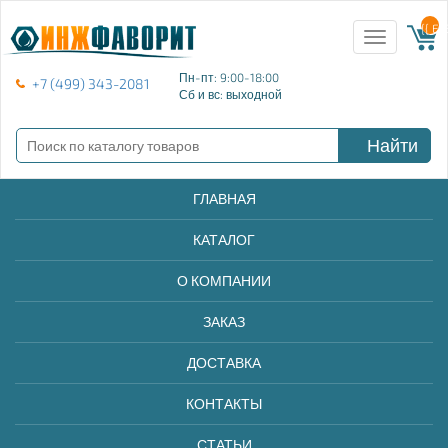
{{ E
Toggle
navigation
Пн-пт: 9:00-18:00
+7 (499) 343-2081
Сб и вс: выходной
Найти
ГЛАВНАЯ
КАТАЛОГ
О КОМПАНИИ
ЗАКАЗ
ДОСТАВКА
КОНТАКТЫ
СТАТЬИ