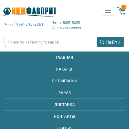
{{ E
Toggle
navigation
Пн-пт: 9:00-18:00
+7 (499) 343-2081
Сб и вс: выходной
Найти
ГЛАВНАЯ
КАТАЛОГ
О КОМПАНИИ
ЗАКАЗ
ДОСТАВКА
КОНТАКТЫ
СТАТЬИ