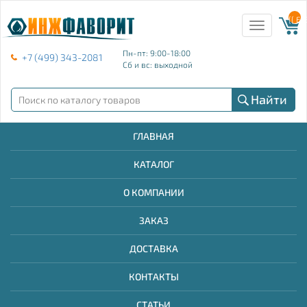
{{ E
Toggle
navigation
Пн-пт: 9:00-18:00
+7 (499) 343-2081
Сб и вс: выходной
Найти
ГЛАВНАЯ
КАТАЛОГ
О КОМПАНИИ
ЗАКАЗ
ДОСТАВКА
КОНТАКТЫ
СТАТЬИ