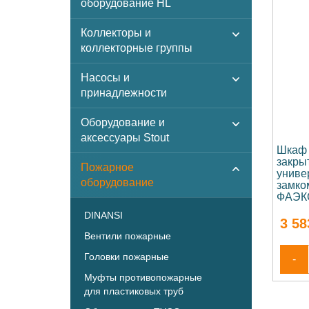
оборудование HL
Коллекторы и
коллекторные группы
Насосы и
принадлежности
Оборудование и
аксессуары Stout
Шкаф 
закры
Пожарное
униве
оборудование
замко
ФАЭКС
DINANSI
3 58
Вентили пожарные
Головки пожарные
-
Муфты противопожарные
для пластиковых труб