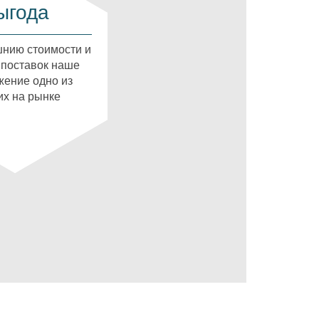
ыгода
нию стоимости и
 поставок наше
ение одно из
х на рынке