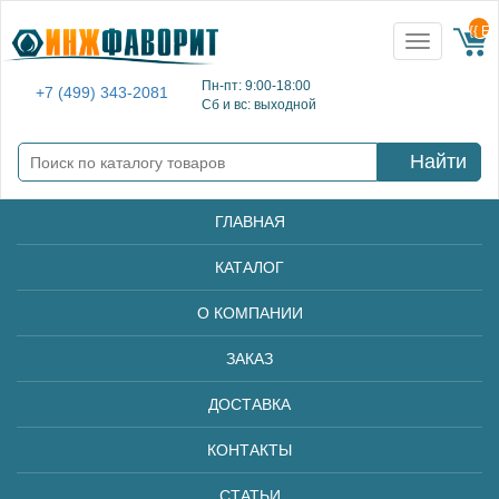
{{ E
Toggle
navigation
Пн-пт: 9:00-18:00
+7 (499) 343-2081
Сб и вс: выходной
Найти
ГЛАВНАЯ
КАТАЛОГ
О КОМПАНИИ
ЗАКАЗ
ДОСТАВКА
КОНТАКТЫ
СТАТЬИ