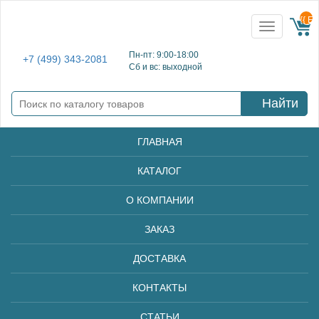
{{ E
Toggle
navigation
Пн-пт: 9:00-18:00
+7 (499) 343-2081
Сб и вс: выходной
Найти
ГЛАВНАЯ
КАТАЛОГ
О КОМПАНИИ
ЗАКАЗ
ДОСТАВКА
КОНТАКТЫ
СТАТЬИ