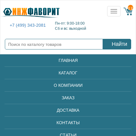
{{ E
Toggle
navigation
Пн-пт: 9:00-18:00
+7 (499) 343-2081
Сб и вс: выходной
Найти
ГЛАВНАЯ
КАТАЛОГ
О КОМПАНИИ
ЗАКАЗ
ДОСТАВКА
КОНТАКТЫ
СТАТЬИ