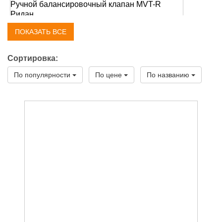
Ручной балансировочный клапан MVT-R
Ридан
Ручной балансировочный клапан Ридан MNF-
ПОКАЗАТЬ ВСЕ
R2 с фланцевым присоединением
Сортировка:
По популярности
По цене
По названию