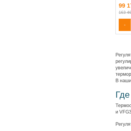
99 1
163 46
-
Регуля
регули
увелич
термор
В наши
Где
Термос
и VFG3
Регуля