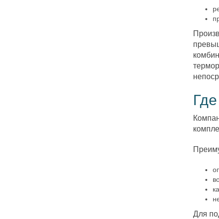
р
п
Произв
превыш
комбин
термор
непоср
Где
Компан
компле
Преиму
о
в
к
н
Для по