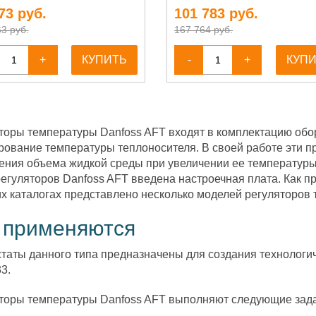
73
руб.
101 783
руб.
3 руб.
167 764 руб.
+
КУПИТЬ
-
+
КУП
торы температуры Danfoss AFT входят в комплектацию обо
рование температуры теплоносителя. В своей работе эти 
ения объема жидкой среды при увеличении ее температуры
егуляторов Danfoss AFT введена настроечная плата. Как пр
х каталогах представлено несколько моделей регуляторов 
 применяются
таты данного типа предназначены для создания технологи
3.
торы температуры Danfoss AFT выполняют следующие зада