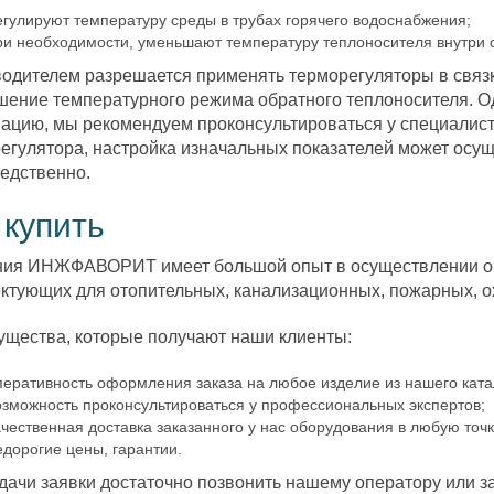
егулируют температуру среды в трубах горячего водоснабжения;
ри необходимости, уменьшают температуру теплоносителя внутри о
одителем разрешается применять терморегуляторы в связк
ение температурного режима обратного теплоносителя. Од
ацию, мы рекомендуем проконсультироваться у специалист
егулятора, настройка изначальных показателей может осу
едственно.
 купить
ия ИНЖФАВОРИТ имеет большой опыт в осуществлении о
ктующих для отопительных, канализационных, пожарных, ох
щества, которые получают наши клиенты:
перативность оформления заказа на любое изделие из нашего ката
озможность проконсультироваться у профессиональных экспертов;
ачественная доставка заказанного у нас оборудования в любую точ
едорогие цены, гарантии.
дачи заявки достаточно позвонить нашему оператору или з