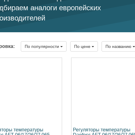
дбираем аналоги европейских
оизводителей
ровка:
По популярности
По цене
По названию
яторы температуры
Регуляторы температуры
s AFT 06/17/26/27 065-
Danfoss AFT 06/17/26/27 06