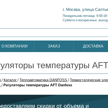
г. Москва, улица Салты
Понедельник-пятница: 9:00-18
Суббота и воскресенье: выход
О КОМПАНИИ
ЗАКАЗ
ДОСТАВКА
гуляторы температуры AFT
я
/
Каталог
/
Теплоавтоматика DANFOSS
/
Термостатические эле
s
/
Регуляторы температуры AFT Danfoss
едоставляем скидки от объема и