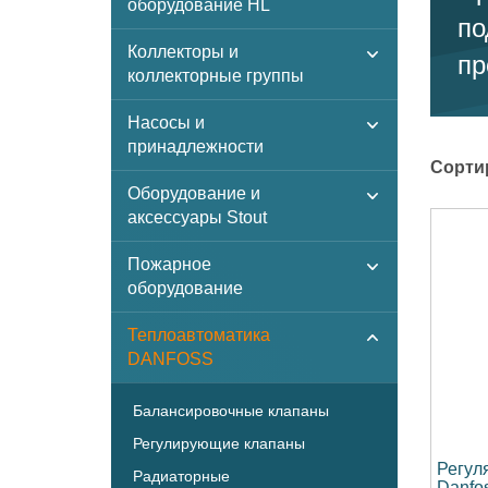
оборудование HL
по
Коллекторы и
пр
коллекторные группы
Насосы и
принадлежности
Сорти
Оборудование и
аксессуары Stout
Пожарное
оборудование
Теплоавтоматика
DANFOSS
Балансировочные клапаны
Регулирующие клапаны
Регул
Радиаторные
Danfos