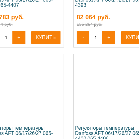
065-4407
4393
783
руб.
82 064
руб.
4 руб.
135 264 руб.
+
КУПИТЬ
-
+
КУП
яторы температуры
Регуляторы температуры
s AFT 06/17/26/27 065-
Danfoss AFT 06/17/26/27 06
4402 065-4406