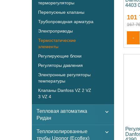
терморегуляторы
4403 
Перепускные клапаны
101 
Трубопроводная арматура
167 76
Электроприводы
-
Термостатические
элементы
Регулирующие блоки
Регуляторы давления
Электронные регуляторы
температуры
Клапаны Danfoss VZ 2 VZ
3 VZ 4
Тепловая автоматика
Ридан
Регул
Теплоизолированные
Danfos
трубы Uponor (Ecoflex)
4390