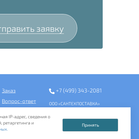
тправить заявку
+7 (499) 343-2081
Заказ
Вопрос-ответ
ООО «САНТЕХПОСТАВКА»
ИНН: 7731286301
ОГРН: 1157746583092
чая IP-адрес, сведения о
121357, г. Москва, ул. Верейская,
, ретаргетинга и
Принять
д. 29, стр. 35
ных.