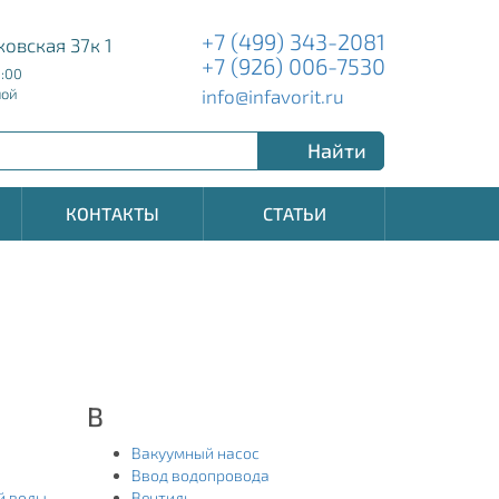
+7 (499) 343-2081
ковская 37к 1
+7 (926) 006-7530
8:00
info@infavorit.ru
ной
Найти
КОНТАКТЫ
СТАТЬИ
В
Вакуумный насос
Ввод водопровода
й воды
Вентиль