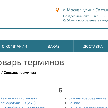
г. Москва, улица Салты
Понедельник-пятница: 9:00-1
Суббота и воскресенье: выход
О КОМПАНИИ
ЗАКАЗ
ДОСТАВКА
оварь терминов
я
/
Словарь терминов
Б
Автономная установка
Байонетное соединение
пожаротушения (АУП)
Байпас
Антивибрационная вставка
Бак-аккумулятор горяче