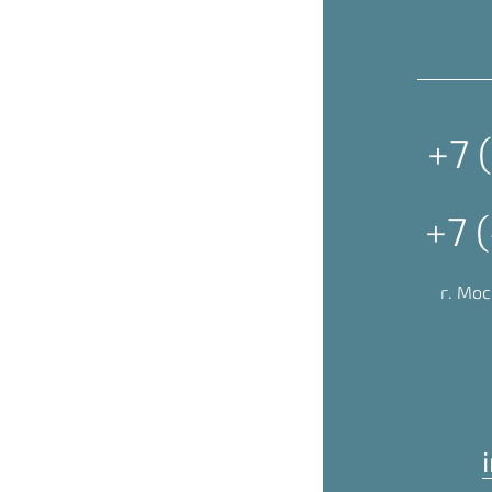
+7 
+7 
г. Мос