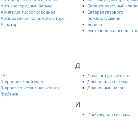
Антикислородный барьер
Балансировочный клапа
Арматура трубопроводная
Батарея газового
Армирование полимерных труб
пожаротушения
Аэратор
Бойлер
Бустерная насосная ста
Д
ГВС
Двухконтурный котел
Гидравлический удар
Дренажная система
Гидростатические испытания
Дренажный насос
Гребёнка
И
Инженерная система