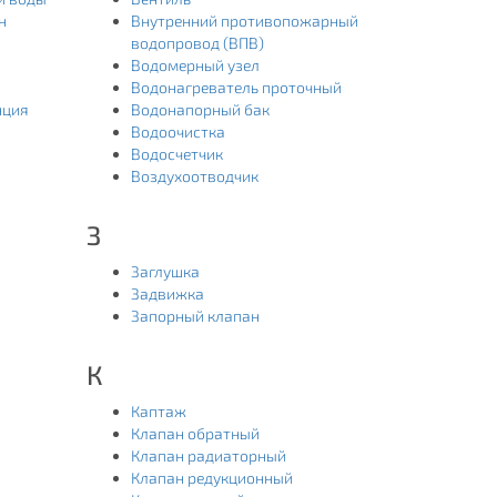
н
Внутренний противопожарный
водопровод (ВПВ)
Водомерный узел
Водонагреватель проточный
нция
Водонапорный бак
Водоочистка
Водосчетчик
Воздухоотводчик
З
Заглушка
Задвижка
Запорный клапан
К
Каптаж
Клапан обратный
Клапан радиаторный
Клапан редукционный