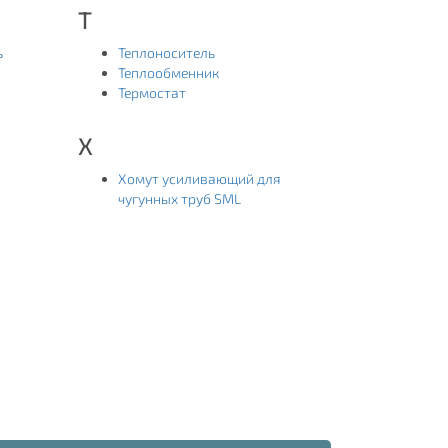
Т
ь
Теплоноситель
Теплообменник
Термостат
Х
Хомут усиливающий для
чугунных труб SML