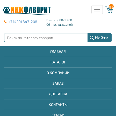
{{ E
Toggle
navigation
Пн-пт: 9:00-18:00
+7 (499) 343-2081
Сб и вс: выходной
Найти
ГЛАВНАЯ
КАТАЛОГ
О КОМПАНИИ
ЗАКАЗ
ДОСТАВКА
КОНТАКТЫ
СТАТЬИ