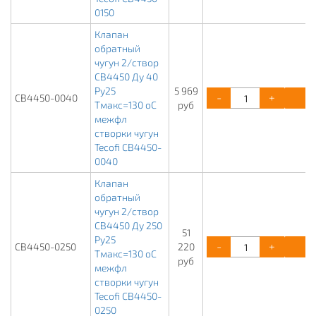
0150
Клапан
обратный
чугун 2/створ
CB4450 Ду 40
Ру25
5 969
-
+
К
CB4450-0040
Тмакс=130 оС
руб
межфл
створки чугун
Tecofi CB4450-
0040
Клапан
обратный
чугун 2/створ
CB4450 Ду 250
51
Ру25
-
+
К
CB4450-0250
220
Тмакс=130 оС
руб
межфл
створки чугун
Tecofi CB4450-
0250