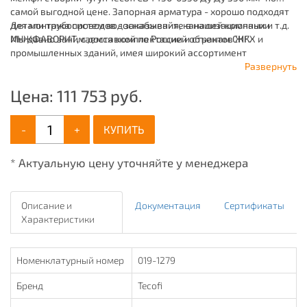
самой выгодной цене. Запорная арматура - хорошо подходят
для монтажа систем водоснабжения, канализационных и т.д.
Детали трубопроводов - заказывайте в нашей компании
Мы давно занимаемся комплектацией объектов ЖКХ и
ИНЖФАВОРИТ, с доставкой по России и странам СНГ.
промышленных зданий, имея широкий ассортимент
продукции для систем: отопления, водоснабжения,
Развернуть
канализации и пожаротушения.
Цена:
111 753
руб.
-
+
КУПИТЬ
* Актуальную цену уточняйте у менеджера
Описание и
Документация
Сертификаты
Характеристики
Номенклатурный номер
019-1279
Бренд
Tecofi