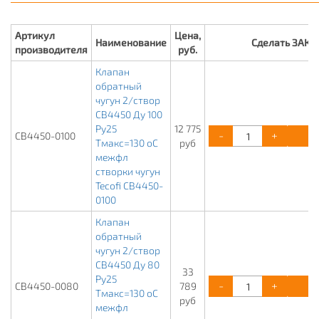
Артикул
Цена,
Наименование
Сделать ЗАКА
производителя
руб.
Клапан
обратный
чугун 2/створ
CB4450 Ду 100
Ру25
12 775
-
+
К
CB4450-0100
Тмакс=130 оС
руб
межфл
створки чугун
Tecofi CB4450-
0100
Клапан
обратный
чугун 2/створ
CB4450 Ду 80
33
Ру25
-
+
К
CB4450-0080
789
Тмакс=130 оС
руб
межфл