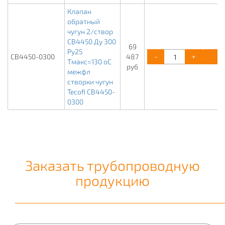
Клапан
обратный
чугун 2/створ
CB4450 Ду 300
69
Ру25
-
+
К
CB4450-0300
487
Тмакс=130 оС
руб
межфл
створки чугун
Tecofi CB4450-
0300
Заказать трубопроводную
продукцию