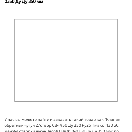
0350 Ду Ду 350 мм
У нас вы можете найти и заказать такой товар как "Клапан
обратный чугун 2/створ CB4450 Ду 350 Ру25 Тмакс=130 оС
межфл створки чугун Tecofi CB4450-0350 Ду Ду 350 мм" по