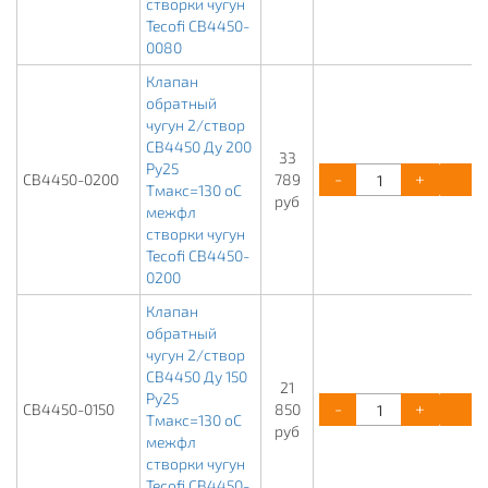
створки чугун
Tecofi CB4450-
0080
Клапан
обратный
чугун 2/створ
CB4450 Ду 200
33
Ру25
-
+
К
CB4450-0200
789
Тмакс=130 оС
руб
межфл
створки чугун
Tecofi CB4450-
0200
Клапан
обратный
чугун 2/створ
CB4450 Ду 150
21
Ру25
-
+
К
CB4450-0150
850
Тмакс=130 оС
руб
межфл
створки чугун
Tecofi CB4450-