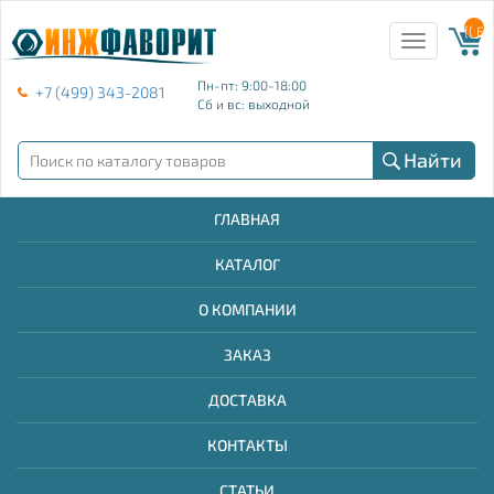
{{ E
Toggle
navigation
Пн-пт: 9:00-18:00
+7 (499) 343-2081
Сб и вс: выходной
Найти
ГЛАВНАЯ
КАТАЛОГ
О КОМПАНИИ
ЗАКАЗ
ДОСТАВКА
КОНТАКТЫ
СТАТЬИ