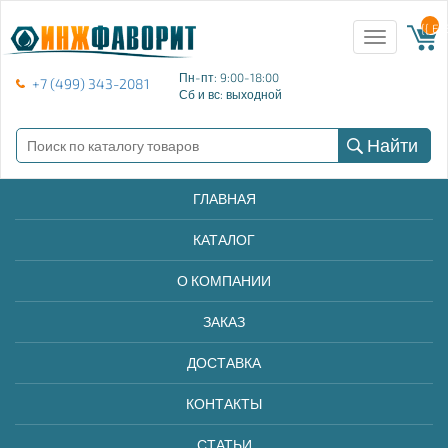
{{ E
Toggle
navigation
Пн-пт: 9:00-18:00
+7 (499) 343-2081
Сб и вс: выходной
Найти
ГЛАВНАЯ
КАТАЛОГ
О КОМПАНИИ
ЗАКАЗ
ДОСТАВКА
КОНТАКТЫ
СТАТЬИ