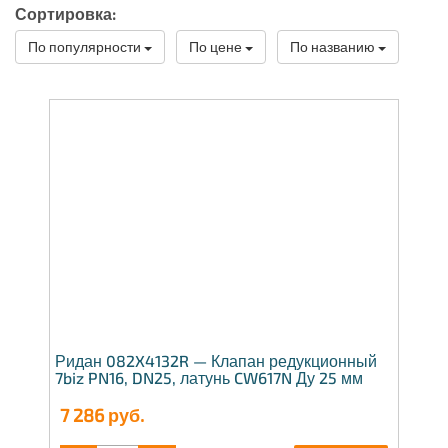
Сортировка:
По популярности
По цене
По названию
Ридан 082X4132R — Клапан редукционный
7biz PN16, DN25, латунь CW617N Ду 25 мм
7 286
руб.