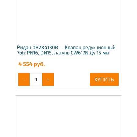
Ридан 082X4130R — Клапан редукционный
7biz PN16, DN15, латунь CW617N Ду 15 мм
4 554
руб.
-
+
КУПИТЬ