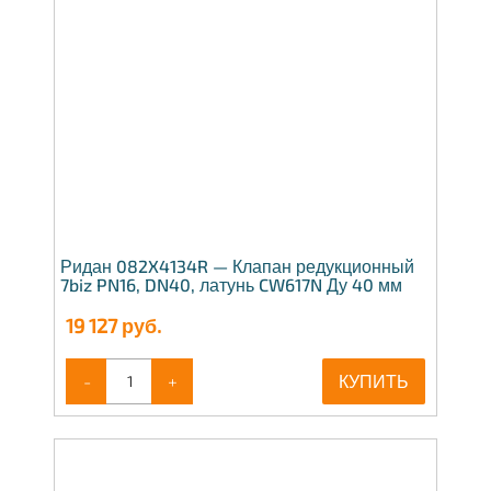
Ридан 082X4134R — Клапан редукционный
7biz PN16, DN40, латунь CW617N Ду 40 мм
19 127
руб.
-
+
КУПИТЬ