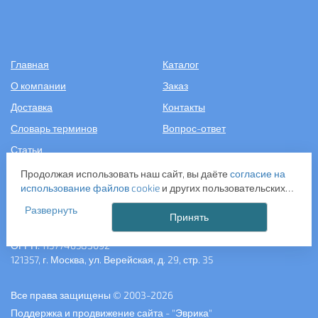
Главная
Каталог
О компании
Заказ
Доставка
Контакты
Словарь терминов
Вопрос-ответ
Статьи
Продолжая использовать наш сайт, вы даёте
согласие на
+7 (499) 343-2081
использование файлов cookie
и других пользовательских
данных (включая IP-адрес, сведения о местоположении,
Развернуть
устройстве, действиях на сайте и т. п.) для
Принять
ООО «САНТЕХПОСТАВКА»
функционирования сайта, проведения статистических
ИНН: 7731286301
исследований, ретаргетинга и использования систем
ОГРН: 1157746583092
аналитики (например, Яндекс.Метрика), в соответствии с
121357, г. Москва, ул. Верейская, д. 29, стр. 35
нашей
Политикой обработки персональных данных.
Если вы не хотите, чтобы ваши данные обрабатывались,
Все права защищены © 2003-2026
настройте ограничения в браузере или покиньте сайт.
Поддержка и продвижение сайта - "Эврика"