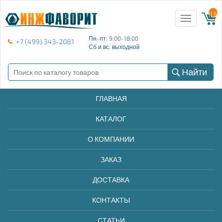
{{ E
Toggle
navigation
Пн-пт: 9:00-18:00
+7 (499) 343-2081
Сб и вс: выходной
Найти
ГЛАВНАЯ
КАТАЛОГ
О КОМПАНИИ
ЗАКАЗ
ДОСТАВКА
КОНТАКТЫ
СТАТЬИ