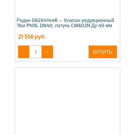
Ридан 082X4144R — Клапан редукционный
7biz PN16, DN40, латунь CW602N Ду 40 мм
21 556
руб.
-
+
КУПИТЬ