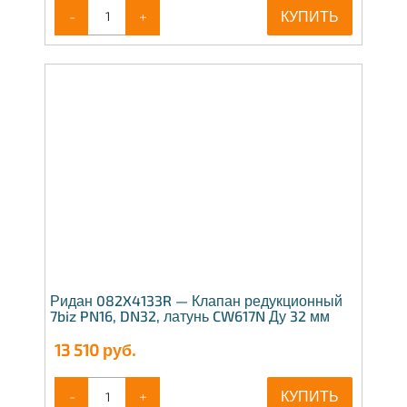
-
+
КУПИТЬ
Ридан 082X4133R — Клапан редукционный
7biz PN16, DN32, латунь CW617N Ду 32 мм
13 510
руб.
-
+
КУПИТЬ