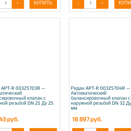
+
КУПИТЬ
-
+
КУП
 APT-R 003Z5703R —
Ридан APT-R 003Z5704R —
атический
Автоматический
сировочный клапан с
балансировочный клапан с
ной резьбой DN 25 Ду 25
наружной резьбой DN 32 Ду
мм
43
руб.
18 897
руб.