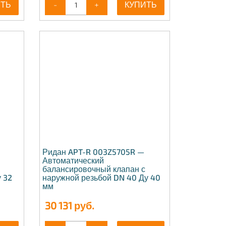
ИТЬ
-
+
КУПИТЬ
Ридан APT-R 003Z5705R —
Автоматический
балансировочный клапан с
 32
наружной резьбой DN 40 Ду 40
мм
30 131
руб.