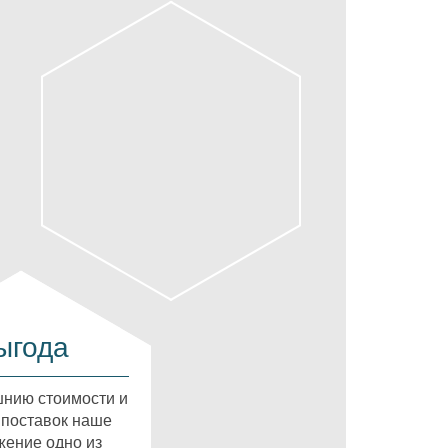
ыгода
нию стоимости и
 поставок наше
ение одно из