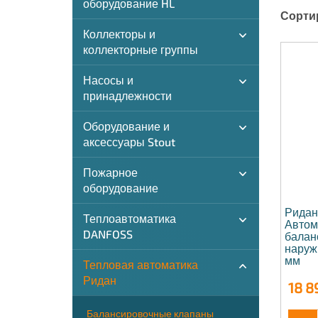
оборудование HL
Сорти
Коллекторы и
коллекторные группы
Насосы и
принадлежности
Оборудование и
аксессуары Stout
Пожарное
оборудование
Ридан
Теплоавтоматика
Автом
DANFOSS
балан
наруж
мм
Тепловая автоматика
Ридан
18 8
Балансировочные клапаны