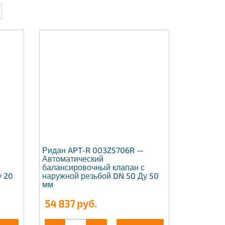
Ридан APT-R 003Z5706R —
Автоматический
балансировочный клапан с
у 20
наружной резьбой DN 50 Ду 50
мм
54 837
руб.