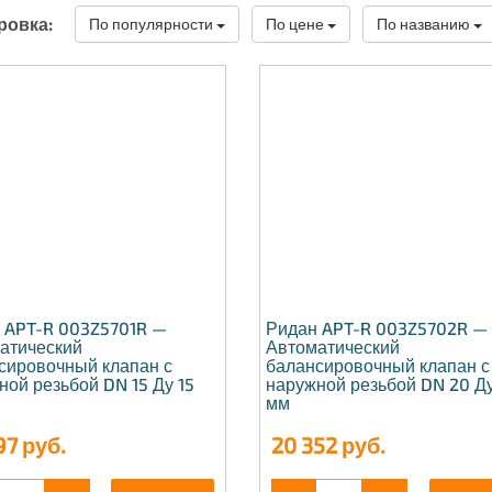
ровка:
По популярности
По цене
По названию
 APT-R 003Z5701R —
Ридан APT-R 003Z5702R —
атический
Автоматический
сировочный клапан с
балансировочный клапан с
ной резьбой DN 15 Ду 15
наружной резьбой DN 20 Д
мм
97
руб.
20 352
руб.