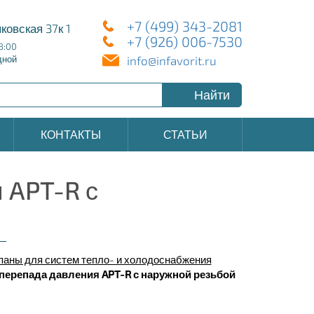
+7 (499) 343-2081
ковская 37к 1
+7 (926) 006-7530
8:00
info@infavorit.ru
дной
Найти
КОНТАКТЫ
СТАТЬИ
 APT-R с
аны для систем тепло- и холодоснабжения
перепада давления APT-R с наружной резьбой