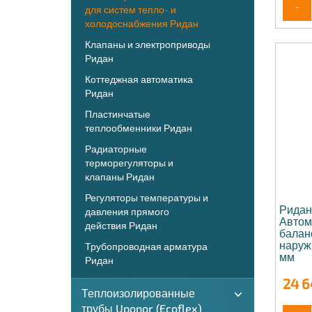
-
для систем тепло- и
холодоснабжения Ридан
Клапаны и электроприводы
Ридан
Коттеджная автоматика
Ридан
Пластинчатые
теплообменники Ридан
Радиаторные
терморегуляторы и
клапаны Ридан
Регуляторы температуры и
Ридан
давления прямого
Автом
действия Ридан
балан
наруж
Трубопроводная арматура
мм
Ридан
24 6
Теплоизолированные
трубы Uponor (Ecoflex)