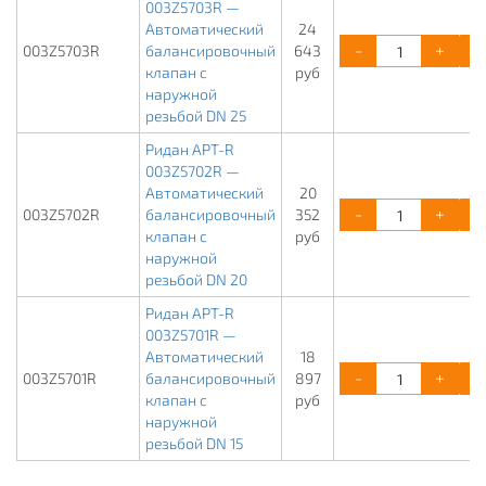
003Z5703R —
Автоматический
24
-
+
003Z5703R
балансировочный
643
клапан с
руб
наружной
резьбой DN 25
Ридан APT-R
003Z5702R —
Автоматический
20
-
+
003Z5702R
балансировочный
352
клапан с
руб
наружной
резьбой DN 20
Ридан APT-R
003Z5701R —
Автоматический
18
-
+
003Z5701R
балансировочный
897
клапан с
руб
наружной
резьбой DN 15