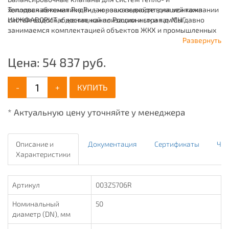
холодоснабжения Ридан - хорошо подходят для монтажа
Тепловая автоматика Ридан - заказывайте в нашей компании
систем водоснабжения, канализационных и т.д. Мы давно
ИНЖФАВОРИТ, с доставкой по России и странам СНГ.
занимаемся комплектацией объектов ЖКХ и промышленных
зданий, имея широкий ассортимент продукции для систем:
Развернуть
отопления, водоснабжения, канализации и пожаротушения.
Цена:
54 837
руб.
-
+
КУПИТЬ
* Актуальную цену уточняйте у менеджера
Описание и
Документация
Сертификаты
Че
Характеристики
Артикул
003Z5706R
Номинальный
50
диаметр (DN), мм