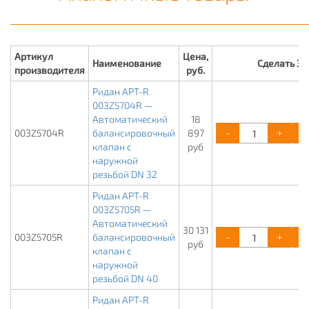
Артикул
Цена,
Наименование
Сделать З
производителя
руб.
Ридан APT-R
003Z5704R —
Автоматический
18
-
+
003Z5704R
балансировочный
897
клапан с
руб
наружной
резьбой DN 32
Ридан APT-R
003Z5705R —
Автоматический
30 131
-
+
003Z5705R
балансировочный
руб
клапан с
наружной
резьбой DN 40
Ридан APT-R