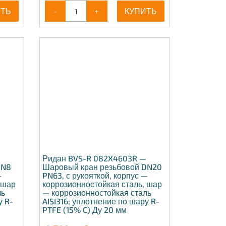
ИТЬ
-
+
КУПИТЬ
—
Ридан BVS-R 082X4603R —
DN8
Шаровый кран резьбовой DN20
—
PN63, с рукояткой, корпус —
 шар
коррозионностойкая сталь, шар
ль
— коррозионностойкая сталь
у R-
AISI316; уплотнение по шару R-
PTFE (15% C) Ду 20 мм