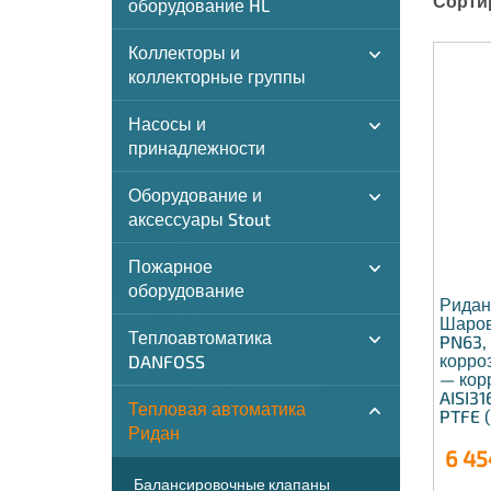
Сорти
оборудование HL
Коллекторы и
коллекторные группы
Насосы и
принадлежности
Оборудование и
аксессуары Stout
Пожарное
оборудование
Ридан
Шаров
Теплоавтоматика
PN63, 
корро
DANFOSS
— кор
AISI31
Тепловая автоматика
PTFE (
Ридан
6 45
Балансировочные клапаны