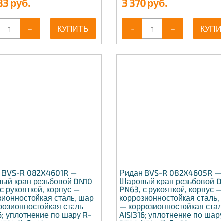
83
руб.
3 370
руб.
+
КУПИТЬ
-
+
КУП
 BVS-R 082X4601R —
Ридан BVS-R 082X4605R 
ый кран резьбовой DN10
Шаровый кран резьбовой 
с рукояткой, корпус —
PN63, с рукояткой, корпус 
зионностойкая сталь, шар
коррозионностойкая сталь,
розионностойкая сталь
— коррозионностойкая ста
6; уплотнение по шару R-
AISI316; уплотнение по шар