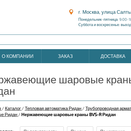
г. Москва, улица Салты
Понедельник-пятница: 9:00-1
Суббота и воскресенье: выхо
О КОМПАНИИ
ЗАКАЗ
ДОСТАВКА
ржавеющие шаровые кран
дан
я
/
Каталог
/
Тепловая автоматика Ридан
/
Трубопроводная арма
ые Ридан
/
Нержавеющие шаровые краны BVS-R Ридан