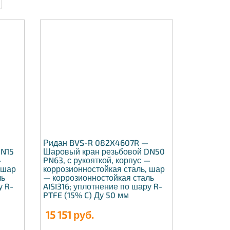
—
Ридан BVS-R 082X4607R —
DN15
Шаровый кран резьбовой DN50
—
PN63, с рукояткой, корпус —
 шар
коррозионностойкая сталь, шар
ль
— коррозионностойкая сталь
у R-
AISI316; уплотнение по шару R-
PTFE (15% C) Ду 50 мм
15 151
руб.