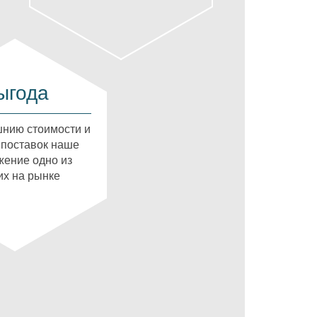
ыгода
нию стоимости и
 поставок наше
ение одно из
х на рынке