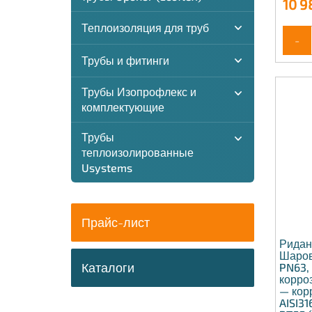
10 9
Теплоизоляция для труб
-
Трубы и фитинги
Трубы Изопрофлекс и
комплектующие
Трубы
теплоизолированные
Usystems
Прайс-лист
Ридан
Шаров
Каталоги
PN63, 
корро
— кор
AISI31