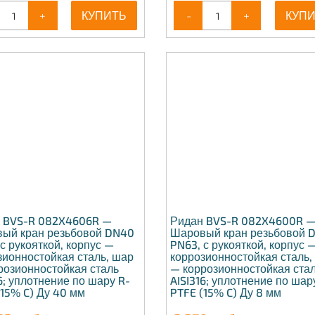
+
КУПИТЬ
-
+
КУП
 BVS-R 082X4606R —
Ридан BVS-R 082X4600R 
ый кран резьбовой DN40
Шаровый кран резьбовой 
с рукояткой, корпус —
PN63, с рукояткой, корпус 
зионностойкая сталь, шар
коррозионностойкая сталь,
розионностойкая сталь
— коррозионностойкая ста
6; уплотнение по шару R-
AISI316; уплотнение по шар
(15% C) Ду 40 мм
PTFE (15% C) Ду 8 мм