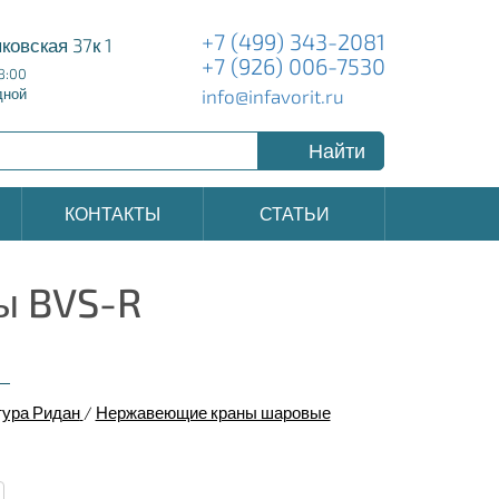
+7 (499) 343-2081
ковская 37к 1
+7 (926) 006-7530
8:00
info@infavorit.ru
дной
Найти
КОНТАКТЫ
СТАТЬИ
ы BVS-R
тура Ридан
/
Нержавеющие краны шаровые