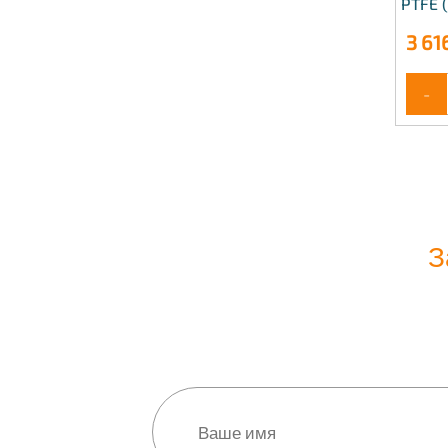
PTFE (
3 61
-
З