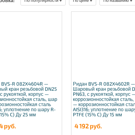
ровка:
По популярности
По цене
По названию
 BVS-R 082X4604R —
Ридан BVS-R 082X4602R 
ый кран резьбовой DN25
Шаровый кран резьбовой 
с рукояткой, корпус —
PN63, с рукояткой, корпус 
зионностойкая сталь, шар
коррозионностойкая сталь,
розионностойкая сталь
— коррозионностойкая ста
6; уплотнение по шару R-
AISI316; уплотнение по шар
15% C) Ду 25 мм
PTFE (15% C) Ду 15 мм
4
руб.
4 192
руб.