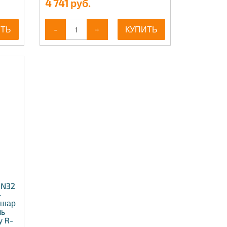
4 741
руб.
ИТЬ
-
+
КУПИТЬ
—
DN32
—
 шар
ль
у R-