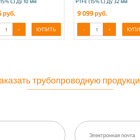
15% C) Ду 10 мм
PTFE (15% C) Ду 32 мм
6
руб.
9 099
руб.
+
КУПИТЬ
-
+
КУП
аказать трубопроводную продукц