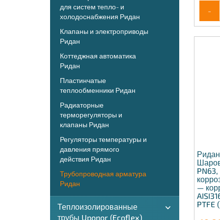
для систем тепло- и
-
холодоснабжения Ридан
Клапаны и электроприводы
Ридан
Коттеджная автоматика
Ридан
Пластинчатые
теплообменники Ридан
Радиаторные
терморегуляторы и
клапаны Ридан
Регуляторы температуры и
давления прямого
Ридан
действия Ридан
Шаров
PN63, 
Трубопроводная арматура
корро
Ридан
— кор
AISI31
PTFE 
Теплоизолированные
трубы Uponor (Ecoflex)