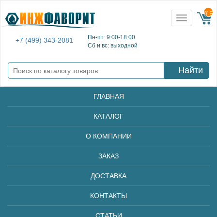
{{ E
Toggle
navigation
Пн-пт: 9:00-18:00
+7 (499) 343-2081
Сб и вс: выходной
Найти
ГЛАВНАЯ
КАТАЛОГ
О КОМПАНИИ
ЗАКАЗ
ДОСТАВКА
КОНТАКТЫ
СТАТЬИ