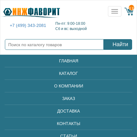
{{ E
Toggle
navigation
Пн-пт: 9:00-18:00
+7 (499) 343-2081
Сб и вс: выходной
Найти
ГЛАВНАЯ
КАТАЛОГ
О КОМПАНИИ
ЗАКАЗ
ДОСТАВКА
КОНТАКТЫ
СТАТЬИ