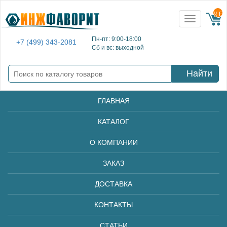
{{ E
Toggle
navigation
Пн-пт: 9:00-18:00
+7 (499) 343-2081
Сб и вс: выходной
Найти
ГЛАВНАЯ
КАТАЛОГ
О КОМПАНИИ
ЗАКАЗ
ДОСТАВКА
КОНТАКТЫ
СТАТЬИ