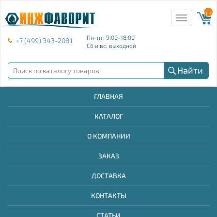
{{ E
Toggle
navigation
Пн-пт: 9:00-18:00
+7 (499) 343-2081
Сб и вс: выходной
Найти
ГЛАВНАЯ
КАТАЛОГ
О КОМПАНИИ
ЗАКАЗ
ДОСТАВКА
КОНТАКТЫ
СТАТЬИ