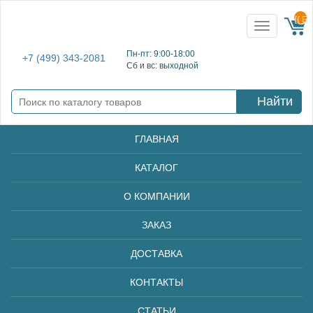
{{ E
Toggle
navigation
Пн-пт: 9:00-18:00
+7 (499) 343-2081
Сб и вс: выходной
Найти
ГЛАВНАЯ
КАТАЛОГ
О КОМПАНИИ
ЗАКАЗ
ДОСТАВКА
КОНТАКТЫ
СТАТЬИ