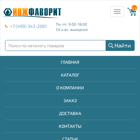
{{ E
Toggle
navigation
Пн-пт: 9:00-18:00
+7 (499) 343-2081
Сб и вс: выходной
Найти
ГЛАВНАЯ
КАТАЛОГ
О КОМПАНИИ
ЗАКАЗ
ДОСТАВКА
КОНТАКТЫ
СТАТЬИ