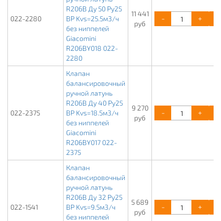
R206B Ду 50 Ру25
11 441
-
+
022-2280
ВР Kvs=25.5м3/ч
руб
без ниппелей
Giacomini
R206BY018 022-
2280
Клапан
балансировочный
ручной латунь
R206B Ду 40 Ру25
9 270
-
+
022-2375
ВР Kvs=18.5м3/ч
руб
без ниппелей
Giacomini
R206BY017 022-
2375
Клапан
балансировочный
ручной латунь
R206B Ду 32 Ру25
5 689
-
+
022-1541
ВР Kvs=9.5м3/ч
руб
без ниппелей