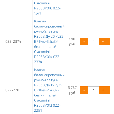
Giacomini
R206BY016 022-
1541
Клапан
балансировочный
ручной латунь
R206B Ду 20 Ру25
3 901
-
+
022-2374
ВР Kvs=5.5м3/ч
руб
без ниппелей
Giacomini
R206BY014 022-
2374
Клапан
балансировочный
ручной латунь
R206B Ду 15 Ру25
3 787
-
+
022-2281
ВР Kvs=2.7м3/ч
руб
без ниппелей
Giacomini
R206BY013 022-
2281