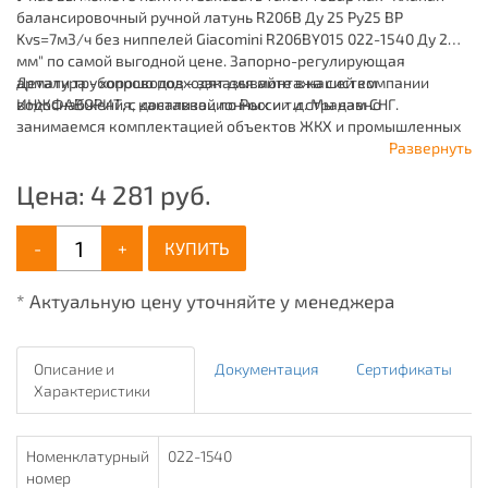
балансировочный ручной латунь R206B Ду 25 Ру25 ВР
Kvs=7м3/ч без ниппелей Giacomini R206BY015 022-1540 Ду 25
мм" по самой выгодной цене. Запорно-регулирующая
арматура - хорошо подходят для монтажа систем
Детали трубопроводов - заказывайте в нашей компании
водоснабжения, канализационных и т.д. Мы давно
ИНЖФАВОРИТ, с доставкой по России и странам СНГ.
занимаемся комплектацией объектов ЖКХ и промышленных
зданий, имея широкий ассортимент продукции для систем:
Развернуть
отопления, водоснабжения, канализации и пожаротушения.
Цена:
4 281
руб.
-
+
КУПИТЬ
* Актуальную цену уточняйте у менеджера
Описание и
Документация
Сертификаты
Характеристики
Номенклатурный
022-1540
номер