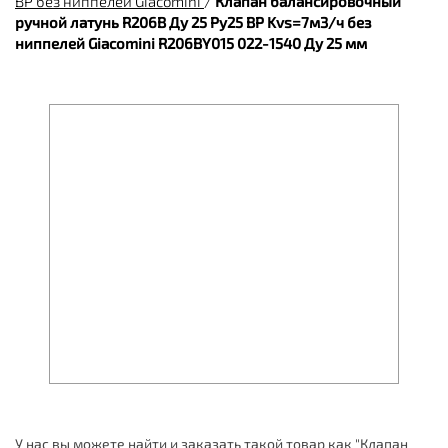
ВР без ниппелей Giacomini
/
Клапан балансировочный
ручной латунь R206B Ду 25 Ру25 ВР Kvs=7м3/ч без
ниппелей Giacomini R206BY015 022-1540 Ду 25 мм
У нас вы можете найти и заказать такой товар как "Клапан