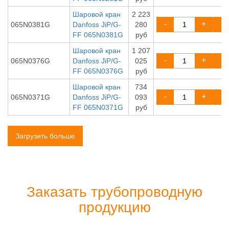
Шаровой кран
2 223
-
+
065N0381G
Danfoss JiP/G-
280
FF 065N0381G
руб
Шаровой кран
1 207
-
+
065N0376G
Danfoss JiP/G-
025
FF 065N0376G
руб
Шаровой кран
734
-
+
065N0371G
Danfoss JiP/G-
093
FF 065N0371G
руб
Загрузить больше
Заказать трубопроводную
продукцию