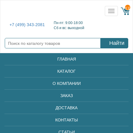
{{ E
Toggle
navigation
Пн-пт: 9:00-18:00
+7 (499) 343-2081
Сб и вс: выходной
Найти
ГЛАВНАЯ
КАТАЛОГ
О КОМПАНИИ
ЗАКАЗ
ДОСТАВКА
КОНТАКТЫ
СТАТЬИ