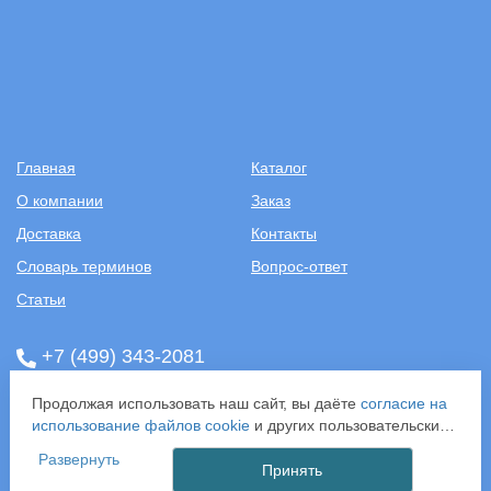
Главная
Каталог
О компании
Заказ
Доставка
Контакты
Словарь терминов
Вопрос-ответ
Статьи
+7 (499) 343-2081
ООО «САНТЕХПОСТАВКА»
Продолжая использовать наш сайт, вы даёте
согласие на
ИНН: 7731286301
использование файлов cookie
и других пользовательских
ОГРН: 1157746583092
данных (включая IP-адрес, сведения о местоположении,
Развернуть
121357, г. Москва, ул. Верейская, д. 29, стр. 35
устройстве, действиях на сайте и т. п.) для
Принять