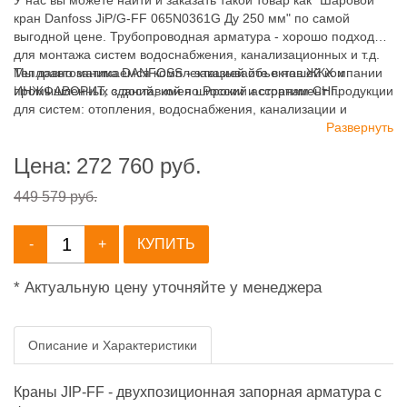
У нас вы можете найти и заказать такой товар как "Шаровой
кран Danfoss JiP/G-FF 065N0361G Ду 250 мм" по самой
выгодной цене. Трубопроводная арматура - хорошо подходят
для монтажа систем водоснабжения, канализационных и т.д.
Мы давно занимаемся комплектацией объектов ЖКХ и
Теплоавтоматика DANFOSS - заказывайте в нашей компании
промышленных зданий, имея широкий ассортимент продукции
ИНЖФАВОРИТ, с доставкой по России и странам СНГ.
для систем: отопления, водоснабжения, канализации и
пожаротушения.
Развернуть
Цена:
272 760
руб.
449 579 руб.
-
+
КУПИТЬ
* Актуальную цену уточняйте у менеджера
Описание и Характеристики
Краны JIP-FF - двухпозиционная запорная арматура с