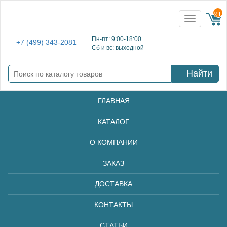
{{ E
Toggle
navigation
Пн-пт: 9:00-18:00
+7 (499) 343-2081
Сб и вс: выходной
Найти
ГЛАВНАЯ
КАТАЛОГ
О КОМПАНИИ
ЗАКАЗ
ДОСТАВКА
КОНТАКТЫ
СТАТЬИ