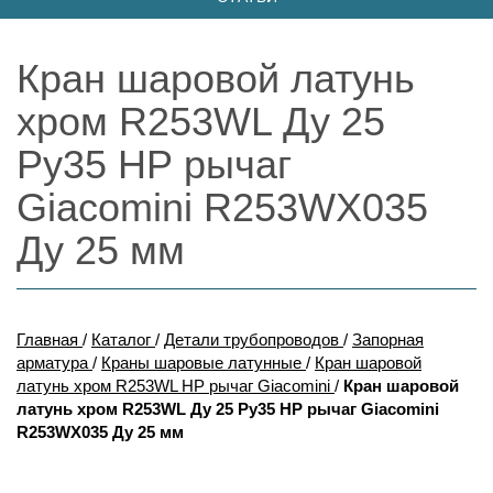
Кран шаровой латунь
хром R253WL Ду 25
Ру35 НР рычаг
Giacomini R253WX035
Ду 25 мм
Главная
/
Каталог
/
Детали трубопроводов
/
Запорная
арматура
/
Краны шаровые латунные
/
Кран шаровой
латунь хром R253WL НР рычаг Giacomini
/
Кран шаровой
латунь хром R253WL Ду 25 Ру35 НР рычаг Giacomini
R253WX035 Ду 25 мм