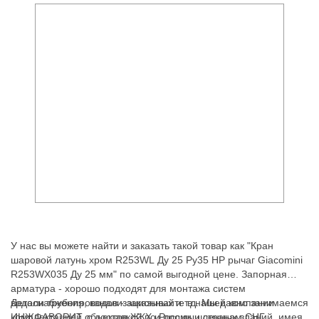
У нас вы можете найти и заказать такой товар как "Кран
шаровой латунь хром R253WL Ду 25 Ру35 НР рычаг Giacomini
R253WX035 Ду 25 мм" по самой выгодной цене. Запорная
арматура - хорошо подходят для монтажа систем
водоснабжения, канализационных и т.д. Мы давно занимаемся
Детали трубопроводов - заказывайте в нашей компании
комплектацией объектов ЖКХ и промышленных зданий, имея
ИНЖФАВОРИТ, с доставкой по России и странам СНГ.