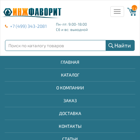
{{ E
Toggle
navigation
Пн-пт: 9:00-18:00
+7 (499) 343-2081
Сб и вс: выходной
Найти
ГЛАВНАЯ
КАТАЛОГ
О КОМПАНИИ
ЗАКАЗ
ДОСТАВКА
КОНТАКТЫ
СТАТЬИ