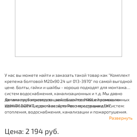
У нас вы можете найти и заказать такой товар как "Комплект
крепежа болтовой М20х90 24 шт 013-3970" по самой выгодной
цене. Болты, гайки и шайбы - хорошо подходят для монтажа
систем водоснабжения, канализационных и т.д. Мы давно
занимаемся комплектацией объектов ЖКХ и промышленных
Детали трубопроводов - заказывайте в нашей компании
зданий, имея широкий ассортимент продукции для систем:
ИНЖФАВОРИТ, с доставкой по России и странам СНГ.
отопления, водоснабжения, канализации и пожаротушения.
Развернуть
Цена:
2 194
руб.