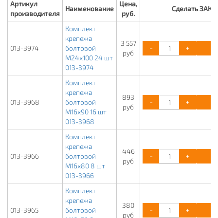
Артикул
Цена,
Наименование
Сделать ЗАКА
производителя
руб.
Комплект
крепежа
3 557
-
+
К
013-3974
болтовой
руб
М24х100 24 шт
013-3974
Комплект
крепежа
893
-
+
К
013-3968
болтовой
руб
М16х90 16 шт
013-3968
Комплект
крепежа
446
-
+
К
013-3966
болтовой
руб
М16х80 8 шт
013-3966
Комплект
крепежа
380
-
+
К
013-3965
болтовой
руб