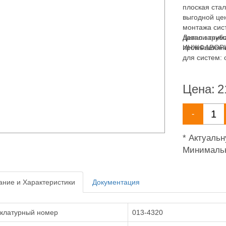
плоская стал
выгодной цен
монтажа сис
давно заним
Детали труб
промышленны
ИНЖФАВОРИТ,
для систем: 
пожаротушен
Цена:
2
-
* Актуаль
Минимальн
ние и Характеристики
Документация
клатурный номер
013-4320