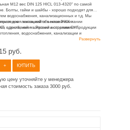
ьная М12 вес DIN 125 HICL 013-4320" по самой
е. Болты, гайки и шайбы - хорошо подходят для
тем водоснабжения, канализационных и т.д. Мы
аемся комплектацией объектов ЖКХ и
опроводов - заказывайте в нашей компании
х зданий, имея широкий ассортимент продукции
 с доставкой по России и странам СНГ.
отопления, водоснабжения, канализации и
ия.
Развернуть
15
руб.
+
КУПИТЬ
ную цену уточняйте у менеджера
ая стоимость заказа 3000 руб.