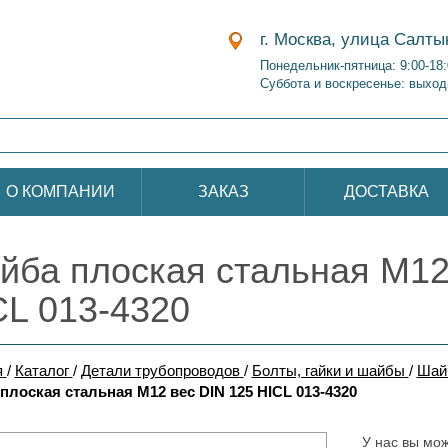
г. Москва, улица Салты
Понедельник-пятница: 9:00-18
Суббота и воскресенье: выход
О КОМПАНИИ
ЗАКАЗ
ДОСТАВКА
йба плоская стальная М12
CL 013-4320
я
/
Каталог
/
Детали трубопроводов
/
Болты, гайки и шайбы
/
Шай
плоская стальная М12 вес DIN 125 HICL 013-4320
У нас вы мож