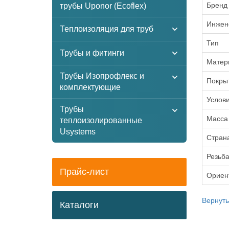
Бренд
трубы Uponor (Ecoflex)
Инжен
Теплоизоляция для труб
Тип
Трубы и фитинги
Матер
Трубы Изопрофлекс и
Покры
комплектующие
Услови
Трубы
Масса
теплоизолированные
Usystems
Стран
Резьб
Прайс-лист
Ориен
Вернуть
Каталоги