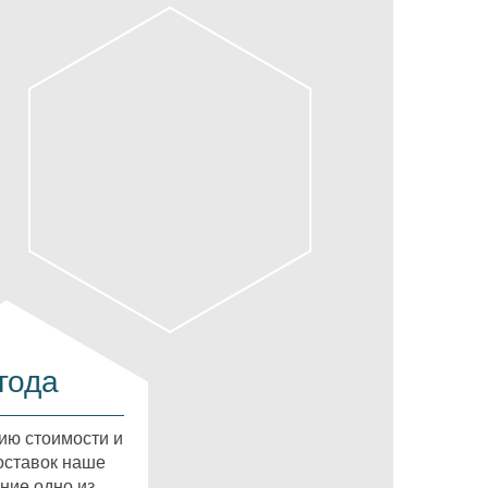
года
ию стоимости и
оставок наше
ние одно из