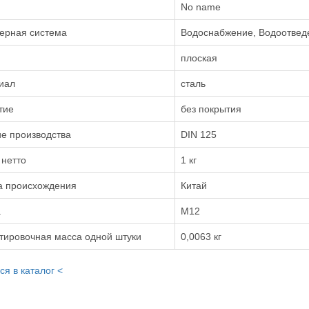
No name
ерная система
Водоснабжение, Водоотвед
плоская
иал
сталь
тие
без покрытия
е производства
DIN 125
 нетто
1 кг
а происхождения
Китай
а
М12
тировочная масса одной штуки
0,0063 кг
ся в каталог <