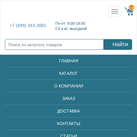
{{ E
Toggle
navigation
Пн-пт: 9:00-18:00
+7 (499) 343-2081
Сб и вс: выходной
Найти
ГЛАВНАЯ
КАТАЛОГ
О КОМПАНИИ
ЗАКАЗ
ДОСТАВКА
КОНТАКТЫ
СТАТЬИ