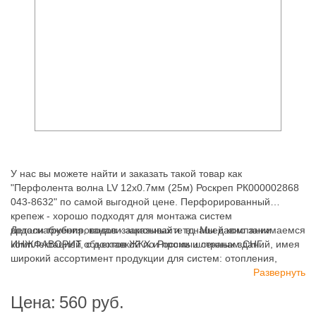
У нас вы можете найти и заказать такой товар как
"Перфолента волна LV 12х0.7мм (25м) Роскреп РК000002868
043-8632" по самой выгодной цене. Перфорированный
крепеж - хорошо подходят для монтажа систем
водоснабжения, канализационных и т.д. Мы давно занимаемся
Детали трубопроводов - заказывайте в нашей компании
комплектацией объектов ЖКХ и промышленных зданий, имея
ИНЖФАВОРИТ, с доставкой по России и странам СНГ.
широкий ассортимент продукции для систем: отопления,
водоснабжения, канализации и пожаротушения.
Развернуть
Цена:
560
руб.