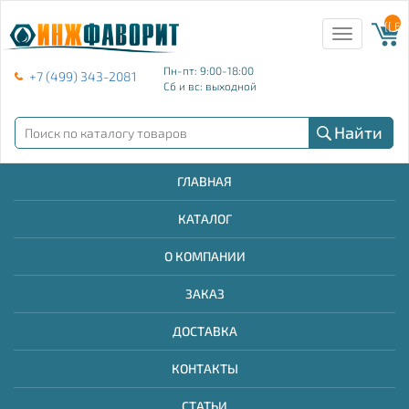
{{ E
Toggle
navigation
Пн-пт: 9:00-18:00
+7 (499) 343-2081
Сб и вс: выходной
Найти
ГЛАВНАЯ
КАТАЛОГ
О КОМПАНИИ
ЗАКАЗ
ДОСТАВКА
КОНТАКТЫ
СТАТЬИ