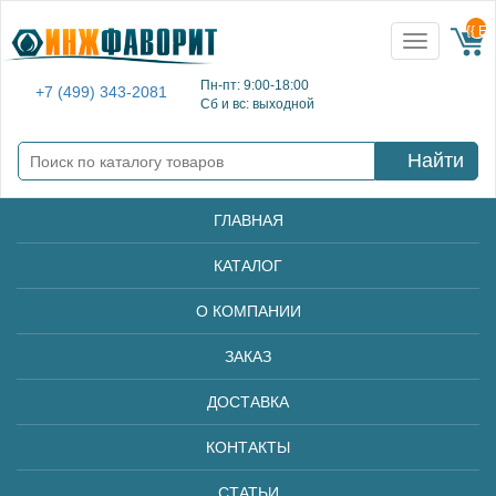
{{ E
Toggle
navigation
Пн-пт: 9:00-18:00
+7 (499) 343-2081
Сб и вс: выходной
Найти
ГЛАВНАЯ
КАТАЛОГ
О КОМПАНИИ
ЗАКАЗ
ДОСТАВКА
КОНТАКТЫ
СТАТЬИ