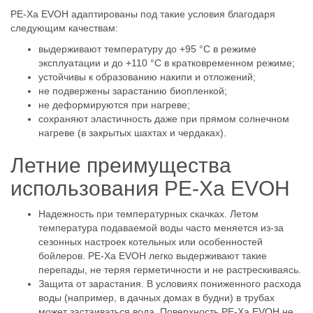
PE-Xa EVOH адаптированы под такие условия благодаря
следующим качествам:
выдерживают температуру до +95 °C в режиме
эксплуатации и до +110 °C в кратковременном режиме;
устойчивы к образованию накипи и отложений;
не подвержены зарастанию биопленкой;
не деформируются при нагреве;
сохраняют эластичность даже при прямом солнечном
нагреве (в закрытых шахтах и чердаках).
Летние преимущества
использования PE-Xa EVOH
Надежность при температурных скачках. Летом
температура подаваемой воды часто меняется из-за
сезонных настроек котельных или особенностей
бойлеров. PE-Xa EVOH легко выдерживают такие
перепады, не теряя герметичности и не растрескиваясь.
Защита от зарастания. В условиях пониженного расхода
воды (например, в дачных домах в будни) в трубах
может застаиваться вода. Поверхность PE-Xa EVOH не