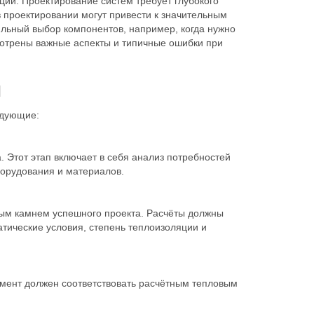
ии. Проектирование систем требует глубокого
в проектировании могут привести к значительным
ьный выбор компонентов, например, когда нужно
смотрены важные аспекты и типичные ошибки при
я
едующие:
 Этот этап включает в себя анализ потребностей
орудования и материалов.
ным камнем успешного проекта. Расчёты должны
атические условия, степень теплоизоляции и
емент должен соответствовать расчётным тепловым