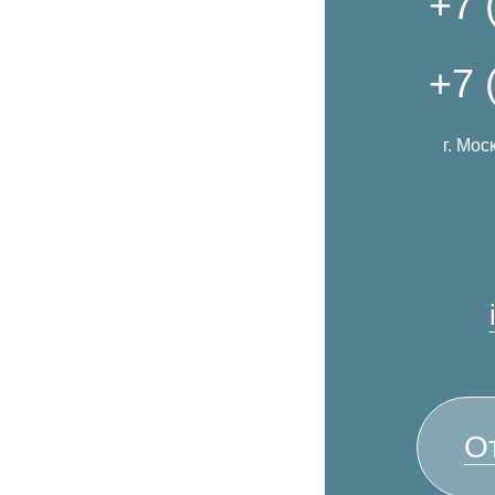
+7 
+7 
г. Мос
О