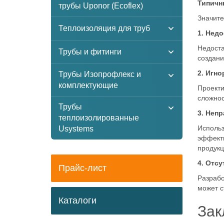
Типичн
трубы Uponor (Ecoflex)
Значите
Теплоизоляция для труб
1. Нед
Недоста
Трубы и фитинги
создани
2. Игн
Трубы Изопрофлекс и
комплектующие
Проекти
сложнос
Трубы
3. Неп
теплоизолированные
Использ
Usystems
эффекти
продукц
4. Отс
Прайс-лист
Разрабо
может с
Каталоги
Зак