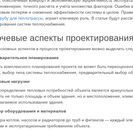
, обеспечивая комфорт и экономическую эффективность эксплуатац
инженерии, точного расчёта и учёта множества факторов. Ошибки 
вым потерям и снижению эффективности системы в целом. Правил
трубу для теплотрассы
, играет ключевую роль. В статье будут рас
ровании систем теплоснабжения.
чевые аспекты проектировани
сновных аспектов в процессе проектирования можно выделить сл
дварительное планирование
ь комплексного планирования проекта не может быть переоценена.
, выбор типа системы теплоснабжения, предварительный выбор об
ловые нагрузки
определение тепловых потребностей объекта является краеуголь
ть не только площадь и объем здания, но и местоположение, клим
агаемое использование здания.
ор оборудования и материалов
ра котлов, насосов и радиаторов до труб и фитингов — каждый эл
ам и эксплуатационным требованиям объекта.