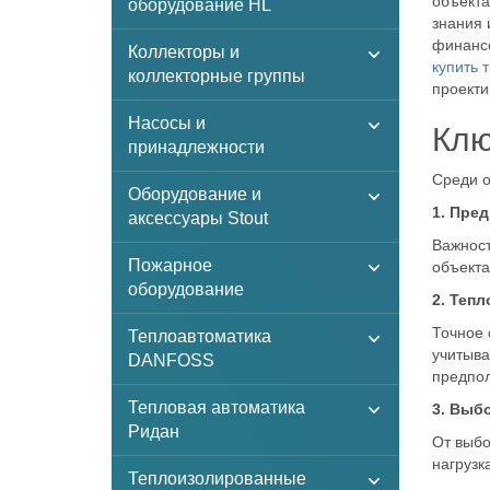
объекта
оборудование HL
знания 
финансо
Коллекторы и
купить 
коллекторные группы
проекти
Насосы и
Клю
принадлежности
Среди о
Оборудование и
1. Пре
аксессуары Stout
Важност
Пожарное
объекта
оборудование
2. Теп
Точное 
Теплоавтоматика
учитыва
DANFOSS
предпол
Тепловая автоматика
3. Выб
Ридан
От выбо
нагрузк
Теплоизолированные