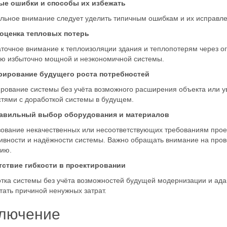
ые ошибки и способы их избежать
льное внимание следует уделить типичным ошибкам и их исправл
ооценка тепловых потерь
точное внимание к теплоизоляции здания и теплопотерям через о
ю избыточно мощной и неэкономичной системы.
орирование будущего роста потребностей
рование системы без учёта возможного расширения объекта или у
тями с доработкой системы в будущем.
равильный выбор оборудования и материалов
ование некачественных или несоответствующих требованиям прое
вности и надёжности системы. Важно обращать внимание на про
ию.
утствие гибкости в проектировании
тка системы без учёта возможностей будущей модернизации и ад
тать причиной ненужных затрат.
лючение