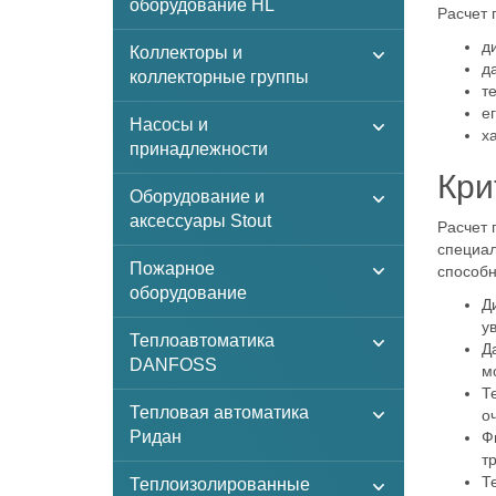
оборудование HL
Расчет 
д
Коллекторы и
д
коллекторные группы
т
е
Насосы и
х
принадлежности
Кри
Оборудование и
аксессуары Stout
Расчет 
специал
Пожарное
способн
оборудование
Д
у
Теплоавтоматика
Д
DANFOSS
м
Т
Тепловая автоматика
о
Ридан
Ф
т
Т
Теплоизолированные