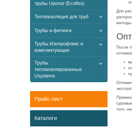
э
трубы Uponor (Ecoflex)
Для рас
Теплоизоляция для труб
распрос
методы.
Трубы и фитинги
Опт
Трубы Изопрофлекс и
После т
комплектующие
оптимиз
в
Трубы
о
теплоизолированные
п
Usystems
Оптимиз
эксплуа
Примене
Прайс-лист
суровым
того, н
Каталоги