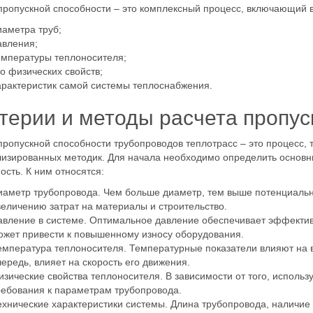
пропускной способности – это комплексный процесс, включающий 
иаметра труб;
авления;
емпературы теплоносителя;
го физических свойств;
арактеристик самой системы теплоснабжения.
терии и методы расчета пропус
пропускной способности трубопроводов теплотрасс – это процесс,
изированных методик. Для начала необходимо определить основн
ость. К ним относятся:
иаметр трубопровода. Чем больше диаметр, тем выше потенциальна
величению затрат на материалы и строительство.
авление в системе. Оптимальное давление обеспечивает эффектив
ожет привести к повышенному износу оборудования.
емпература теплоносителя. Температурные показатели влияют на вя
чередь, влияет на скорость его движения.
изические свойства теплоносителя. В зависимости от того, использ
ребования к параметрам трубопровода.
ехнические характеристики системы. Длина трубопровода, наличие 