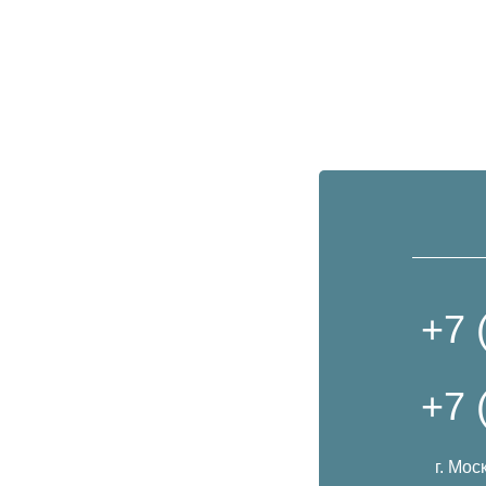
+7 
+7 
г. Мос