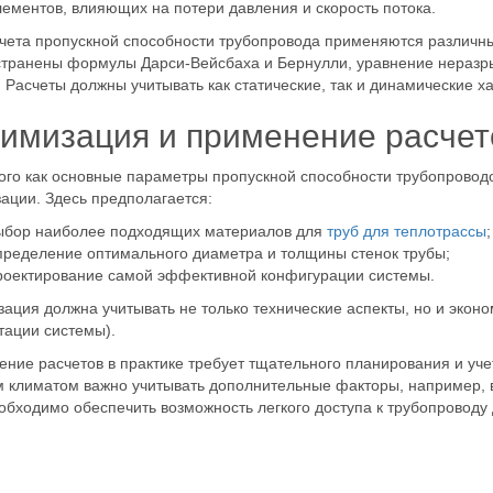
лементов, влияющих на потери давления и скорость потока.
чета пропускной способности трубопровода применяются различны
транены формулы Дарси-Вейсбаха и Бернулли, уравнение неразры
 Расчеты должны учитывать как статические, так и динамические х
имизация и применение расчето
ого как основные параметры пропускной способности трубопроводо
ации. Здесь предполагается:
ыбор наиболее подходящих материалов для
труб для теплотрассы
;
пределение оптимального диаметра и толщины стенок трубы;
роектирование самой эффективной конфигурации системы.
ация должна учитывать не только технические аспекты, но и эконо
тации системы).
ние расчетов в практике требует тщательного планирования и уче
 климатом важно учитывать дополнительные факторы, например, 
еобходимо обеспечить возможность легкого доступа к трубопровод