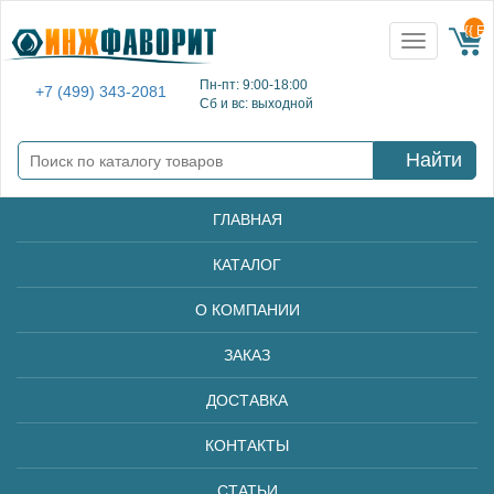
{{ E
Toggle
navigation
Пн-пт: 9:00-18:00
+7 (499) 343-2081
Сб и вс: выходной
Найти
ГЛАВНАЯ
КАТАЛОГ
О КОМПАНИИ
ЗАКАЗ
ДОСТАВКА
КОНТАКТЫ
СТАТЬИ