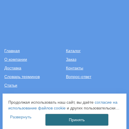
Главная
Каталог
О компании
Заказ
Доставка
Контакты
Словарь терминов
Вопрос-ответ
Статьи
+7 (499) 343-2081
Продолжая использовать наш сайт, вы даёте
согласие на
использование файлов cookie
и других пользовательских
ООО «САНТЕХПОСТАВКА»
данных (включая IP-адрес, сведения о местоположении,
Развернуть
ИНН: 7731286301
устройстве, действиях на сайте и т. п.) для
Принять
ОГРН: 1157746583092
функционирования сайта, проведения статистических