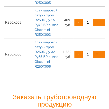
R250X005
Кран шаровой
латунь хром
R250D Ду 15
409
-
+
R250X003
Ру42 ВР рычаг
руб
Giacomini
R250X003
Кран шаровой
латунь хром
R250D Ду 32
1 662
-
+
R250X006
Ру35 ВР рычаг
руб
Giacomini
R250X006
Заказать трубопроводную
продукцию