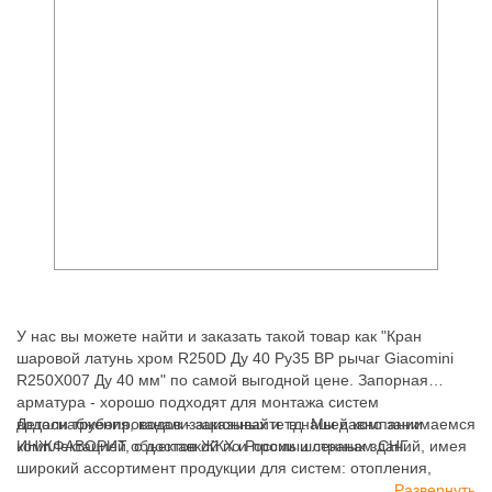
У нас вы можете найти и заказать такой товар как "Кран
шаровой латунь хром R250D Ду 40 Ру35 ВР рычаг Giacomini
R250X007 Ду 40 мм" по самой выгодной цене. Запорная
арматура - хорошо подходят для монтажа систем
водоснабжения, канализационных и т.д. Мы давно занимаемся
Детали трубопроводов - заказывайте в нашей компании
комплектацией объектов ЖКХ и промышленных зданий, имея
ИНЖФАВОРИТ, с доставкой по России и странам СНГ.
широкий ассортимент продукции для систем: отопления,
водоснабжения, канализации и пожаротушения.
Развернуть