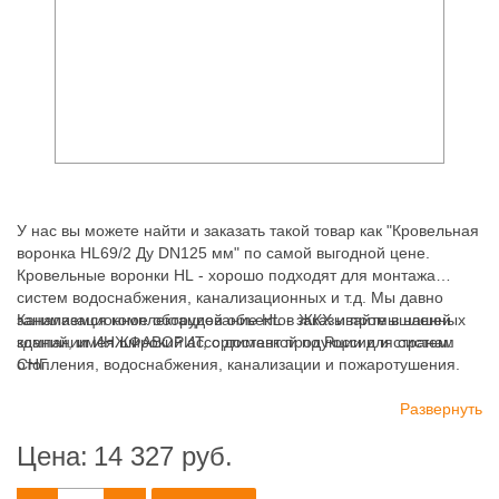
У нас вы можете найти и заказать такой товар как "Кровельная
воронка HL69/2 Ду DN125 мм" по самой выгодной цене.
Кровельные воронки HL - хорошо подходят для монтажа
систем водоснабжения, канализационных и т.д. Мы давно
занимаемся комплектацией объектов ЖКХ и промышленных
Канализационное оборудование HL - заказывайте в нашей
зданий, имея широкий ассортимент продукции для систем:
компании ИНЖФАВОРИТ, с доставкой по России и странам
отопления, водоснабжения, канализации и пожаротушения.
СНГ.
Развернуть
Цена:
14 327
руб.