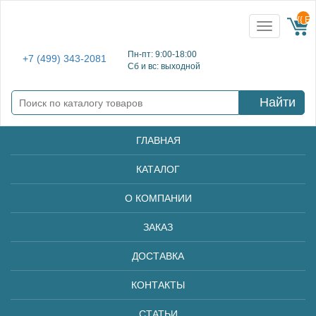
{{ E
Toggle
navigation
Пн-пт: 9:00-18:00
+7 (499) 343-2081
Сб и вс: выходной
Найти
ГЛАВНАЯ
КАТАЛОГ
О КОМПАНИИ
ЗАКАЗ
ДОСТАВКА
КОНТАКТЫ
СТАТЬИ