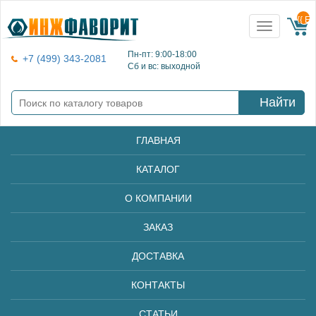
{{ E
Toggle
navigation
Пн-пт: 9:00-18:00
+7 (499) 343-2081
Сб и вс: выходной
Найти
ГЛАВНАЯ
КАТАЛОГ
О КОМПАНИИ
ЗАКАЗ
ДОСТАВКА
КОНТАКТЫ
СТАТЬИ