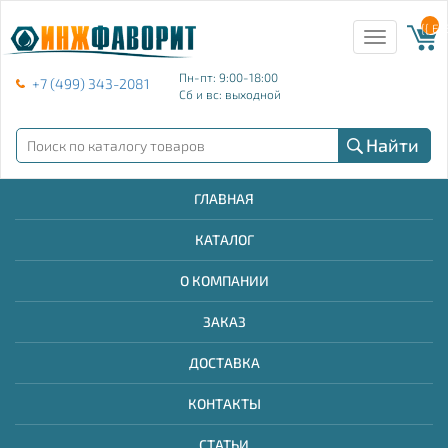
{{ E
Toggle
navigation
Пн-пт: 9:00-18:00
+7 (499) 343-2081
Сб и вс: выходной
Найти
ГЛАВНАЯ
КАТАЛОГ
О КОМПАНИИ
ЗАКАЗ
ДОСТАВКА
КОНТАКТЫ
СТАТЬИ