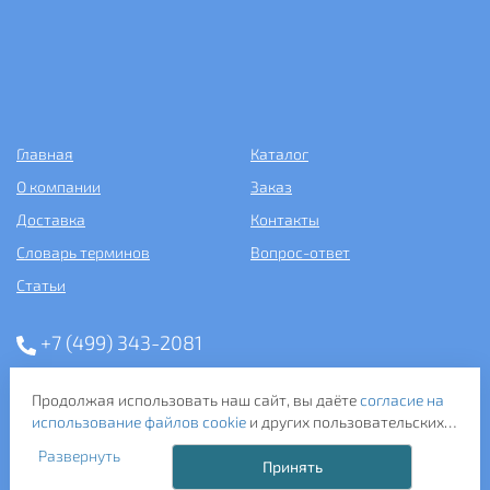
Главная
Каталог
О компании
Заказ
Доставка
Контакты
Словарь терминов
Вопрос-ответ
Статьи
+7 (499) 343-2081
ООО «САНТЕХПОСТАВКА»
Продолжая использовать наш сайт, вы даёте
согласие на
ИНН: 7731286301
использование файлов cookie
и других пользовательских
ОГРН: 1157746583092
данных (включая IP-адрес, сведения о местоположении,
121357, г. Москва, ул. Верейская, д. 29, стр. 35
Развернуть
устройстве, действиях на сайте и т. п.) для
Принять
функционирования сайта, проведения статистических