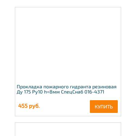
Подставки пожарные ППОФ
Комплектующие для гидрантов
Прокладка пожарного гидранта резиновая
Ду 175 Ру10 h=8мм СпецСнаб 016-4371
455
руб.
КУПИТЬ