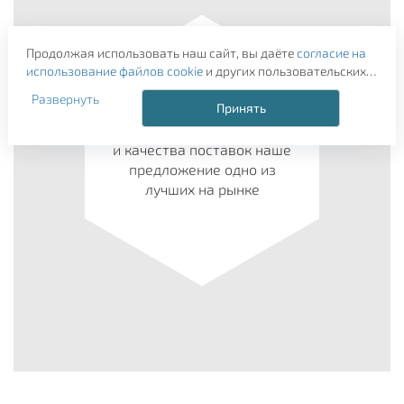
Продолжая использовать наш сайт, вы даёте
согласие на
использование файлов cookie
и других пользовательских
Выгода
данных (включая IP-адрес, сведения о местоположении,
Развернуть
устройстве, действиях на сайте и т. п.) для
Принять
функционирования сайта, проведения статистических
По соотношнию стоимости
исследований, ретаргетинга и использования систем
и качества поставок наше
аналитики (например, Яндекс.Метрика), в соответствии с
предложение одно из
нашей
Политикой обработки персональных данных.
лучших на рынке
Если вы не хотите, чтобы ваши данные обрабатывались,
настройте ограничения в браузере или покиньте сайт.