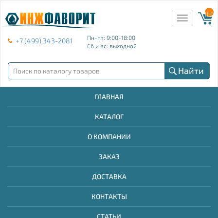
{{ E
Toggle
navigation
Пн-пт: 9:00-18:00
+7 (499) 343-2081
Сб и вс: выходной
Найти
ГЛАВНАЯ
КАТАЛОГ
О КОМПАНИИ
ЗАКАЗ
ДОСТАВКА
КОНТАКТЫ
СТАТЬИ