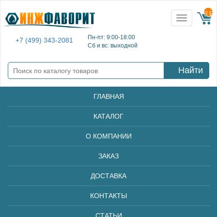
{{ E
Toggle
navigation
Пн-пт: 9:00-18:00
+7 (499) 343-2081
Сб и вс: выходной
Найти
ГЛАВНАЯ
КАТАЛОГ
О КОМПАНИИ
ЗАКАЗ
ДОСТАВКА
КОНТАКТЫ
СТАТЬИ