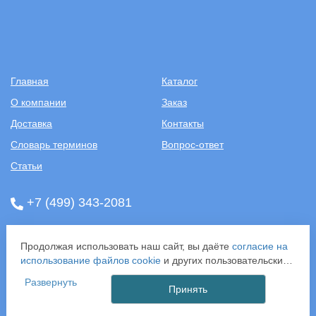
Главная
Каталог
О компании
Заказ
Доставка
Контакты
Словарь терминов
Вопрос-ответ
Статьи
+7 (499) 343-2081
ООО «САНТЕХПОСТАВКА»
Продолжая использовать наш сайт, вы даёте
согласие на
ИНН: 7731286301
использование файлов cookie
и других пользовательских
ОГРН: 1157746583092
данных (включая IP-адрес, сведения о местоположении,
121357, г. Москва, ул. Верейская, д. 29, стр. 35
Развернуть
устройстве, действиях на сайте и т. п.) для
Принять
функционирования сайта, проведения статистических
Все права защищены © 2003-2026