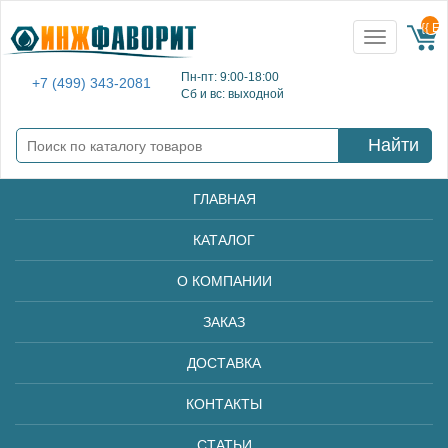
{{ E
Toggle
navigation
Пн-пт: 9:00-18:00
+7 (499) 343-2081
Сб и вс: выходной
Найти
ГЛАВНАЯ
КАТАЛОГ
О КОМПАНИИ
ЗАКАЗ
ДОСТАВКА
КОНТАКТЫ
СТАТЬИ