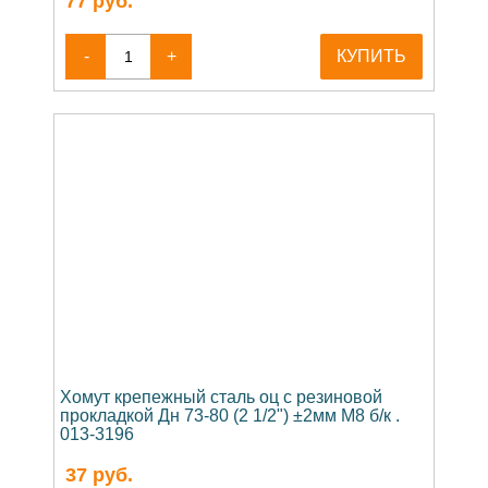
77
руб.
-
+
КУПИТЬ
Хомут крепежный сталь оц с резиновой
прокладкой Дн 73-80 (2 1/2") ±2мм М8 б/к .
013-3196
37
руб.