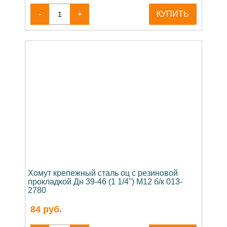
Хомут силовой пластик ПП синий Clip-Track
-
+
КУПИТЬ
СТРАЙК
Хомут страховочный сталь Ostendorf HT
Хомут страховочный сталь Ostendorf Skolan
Safe
Хомут страховочный сталь Skolan Ostendorf
Хомут червячный сталь нерж W2
Хомут крепежный сталь оц с резиновой
прокладкой Дн 39-46 (1 1/4") М12 б/к 013-
2780
84
руб.